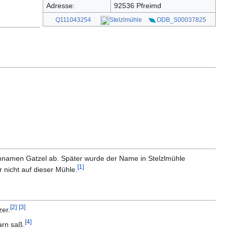
Adresse:
92536 Pfreimd
Q111043254
Stelzlmühle
ODB_S00037825
nnamen Gatzel ab. Später wurde der Name in Stelzlmühle
[
1
]
 nicht auf dieser Mühle.
[
2
]
[
3
]
er.
[
4
]
arn saß.