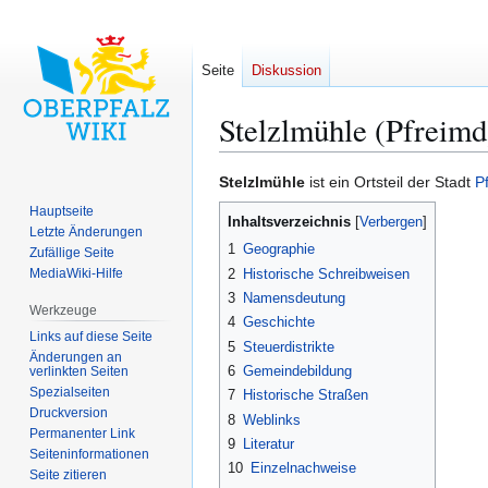
Seite
Diskussion
Stelzlmühle (Pfreimd
Zur
Zur
Stelzlmühle
ist ein Ortsteil der Stadt
P
Navigation
Suche
Hauptseite
Inhaltsverzeichnis
springen
springen
Letzte Änderungen
1
Geographie
Zufällige Seite
2
Historische Schreibweisen
MediaWiki-Hilfe
3
Namensdeutung
Werkzeuge
4
Geschichte
Links auf diese Seite
5
Steuerdistrikte
Änderungen an
6
Gemeindebildung
verlinkten Seiten
Spezialseiten
7
Historische Straßen
Druckversion
8
Weblinks
Permanenter Link
9
Literatur
Seiten­­informationen
10
Einzelnachweise
Seite zitieren