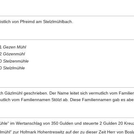
döstlich von Pfreimd am Stelzlmühlbach.
21
Gezen Mühl
62
Gözenmühl
40
Stelzenmühle
50
Stelzlmühle
h Gäzlmühl geschrieben. Der Name leitet sich vermutlich vom Familie
rmutlich vom Familiennamen Stölzl ab. Diese Familiennamen gab es aber
hle“ im Wertanschlag von 350 Gulden und steuerte 2 Gulden 20 Kreuz
lmühl“ zur Hofmark Hohentreswitz auf der zu dieser Zeit Herr von Bosl