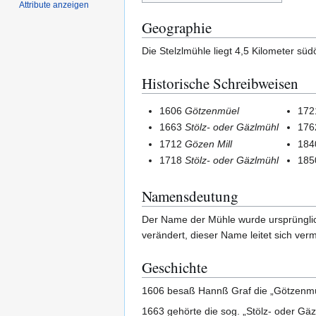
Attribute anzeigen
Geographie
Die Stelzlmühle liegt 4,5 Kilometer sü
Historische Schreibweisen
1606
Götzenmüel
17
1663
Stölz- oder Gäzlmühl
17
1712
Gözen Mill
18
1718
Stölz- oder Gäzlmühl
18
Namensdeutung
Der Name der Mühle wurde ursprünglic
verändert, dieser Name leitet sich ve
Geschichte
1606 besaß Hannß Graf die „Götzenmü
1663 gehörte die sog. „Stölz- oder Gäz