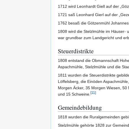
1712 wird Leonhardt Giell auf der „Göz
1721 saß Leonhard Gierl auf der „Geze
1762 besaß die Götzenmühl Johannes B
1808 wird die Stelzlmühle im Häuser- 
war grundbar zum Landgericht und erb
Steuerdistrikte
1808 entstand die Obmannschaft Hohent
Aspachmühle, Stelzlmühle und die Stad
1811 wurden die Steuerdistrikte gebil
Löffelsberg, die Einöden Aspachmühle
Morgen Äcker, 35 Morgen Wiesen, 50 M
[
11
]
und 15 Schweine.
Gemeindebildung
1818 wurden die Ruralgemeinden gebild
Stelzlmühle gehörte 1828 zur Gemein