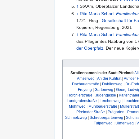
↑
StAAm, Oberpfälzer Landscha
↑
Rita Maria Scharl
:
Familienkun
1721. Hrsg.:
Gesellschaft für F
Kopierer, Regensburg, 2021
↑
Rita Maria Scharl
:
Familienkun
des Pflegamtes Nabburg von 17
der Oberpfalz
Straßennamen in der Stadt Pfreimd:
Al
Amselweg
|
An der Kühtrat
|
Auf der 
Dachauerstraße
|
Dahlienweg
|
Dr.-End
Freyung
|
Gartenweg
|
Georg-Ludwi
Horchlerstraße
|
Judengasse
|
Kaltenthale
Landgrafenstraße
|
Lerchenweg
|
Leuchten
Mohnweg
|
Mühlbauerstraße
|
Müllerstra
Pfreimder Straße
|
Prägarten
|
Prome
Schmelzweg
|
Schrebergartenweg
|
Schulst
Tulpenweg
|
Ulmenweg
|
V