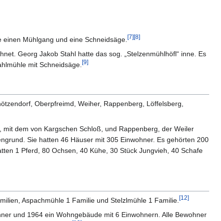
[
7
]
[
8
]
e einen Mühlgang und eine Schneidsäge.
hnet. Georg Jakob Stahl hatte das sog. „Stelzenmühlhöfl“ inne. Es
[
9
]
ahlmühle mit Schneidsäge.
nötzendorf, Oberpfreimd, Weiher, Rappenberg, Löffelsberg,
tz, mit dem von Kargschen Schloß, und Rappenberg, der Weiler
ngrund. Sie hatten 46 Häuser mit 305 Einwohner. Es gehörten 200
ten 1 Pferd, 80 Ochsen, 40 Kühe, 30 Stück Jungvieh, 40 Schafe
[
12
]
ilien, Aspachmühle 1 Familie und Stelzlmühle 1 Familie.
hner und 1964 ein Wohngebäude mit 6 Einwohnern. Alle Bewohner