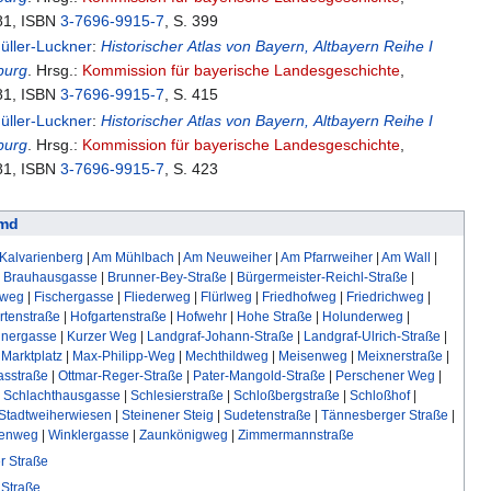
81, ISBN
3-7696-9915-7
, S. 399
üller-Luckner
:
Historischer Atlas von Bayern, Altbayern Reihe I
burg
. Hrsg.:
Kommission für bayerische Landesgeschichte
,
81, ISBN
3-7696-9915-7
, S. 415
üller-Luckner
:
Historischer Atlas von Bayern, Altbayern Reihe I
burg
. Hrsg.:
Kommission für bayerische Landesgeschichte
,
81, ISBN
3-7696-9915-7
, S. 423
imd
Kalvarienberg
|
Am Mühlbach
|
Am Neuweiher
|
Am Pfarrweiher
|
Am Wall
|
|
Brauhausgasse
|
Brunner-Bey-Straße
|
Bürgermeister-Reichl-Straße
|
nweg
|
Fischergasse
|
Fliederweg
|
Flürlweg
|
Friedhofweg
|
Friedrichweg
|
rtenstraße
|
Hofgartenstraße
|
Hofwehr
|
Hohe Straße
|
Holunderweg
|
hnergasse
|
Kurzer Weg
|
Landgraf-Johann-Straße
|
Landgraf-Ulrich-Straße
|
|
Marktplatz
|
Max-Philipp-Weg
|
Mechthildweg
|
Meisenweg
|
Meixnerstraße
|
asstraße
|
Ottmar-Reger-Straße
|
Pater-Mangold-Straße
|
Perschener Weg
|
|
Schlachthausgasse
|
Schlesierstraße
|
Schloßbergstraße
|
Schloßhof
|
Stadtweiherwiesen
|
Steinener Steig
|
Sudetenstraße
|
Tännesberger Straße
|
enweg
|
Winklergasse
|
Zaunkönigweg
|
Zimmermannstraße
er Straße
Straße