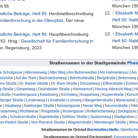
München 19
ft 95
↑
Elisabeth M
dliche Beiträge, Heft 85
. Herdstattbeschreibung
Heft 50: Nab
amilienforschung in der Oberpfalz
, Der neue
München 19
↑
Elisabeth M
dliche Beiträge, Heft 89
. Haupftbeschreibung
Heft 50: Nab
62. Hrsg.:
Gesellschaft für Familienforschung in
München 19
, Der neue Kopierer, Regensburg, 2023
Straßennamen in der Stadtgemeinde
Pfre
te Schulgasse
|
Altenseeweg
|
Alter Weg
|
Am Bubenweiher
|
Am Hahnenkreuz
|
Am 
Holzlohe
|
Auf der Ram
|
Bachstelzenweg
|
Bahnhofstraße
|
Bergstraße
|
Birkenweg
ers-Straße
|
Dr. Kleber-Straße
|
Dr.-Ram-Straße
|
Drosselweg
|
Effnerstraße
|
Eiche
g-Straße
|
Gimpelweg
|
Grünsfelder Straße
|
Hammerhof
|
Herzog-Albrecht-Weg
|
Hi
rstraße
|
Kantnergasse
|
Kiebitzweg
|
Kirchsteig
|
Koppelweg
|
Kuglerstraße
|
Kürsc
berger Straße
|
Lindenweg
|
Linsstraße
|
Lohweg
|
Margeritenstraße
|
Marienplatz
ße
|
Naabweg
|
Nabburger Straße
|
Nassengasse
|
Neuer Weg
|
Neunerstraße
|
Nikl
nadenweg
|
Richtwiese
|
Ringstraße
|
Rosengasse
|
Rotkehlchenweg
|
Sackgasse
raße
|
Schützenstraße
|
Sigertstraße
|
Söllitzer Straße
|
Spatzenweg
|
Stadtgraben
|
on-Federl-Straße
|
Von-Rieneck-Straße
|
Wagnerstraße
|
Wernberger Straße
|
Wies
Straßennamen im Ortsteil
Bornmühlschleife
:
Gleiritsch
Straßennamen im Ortsteil Fuchsendorf:
Pamsendorfer 