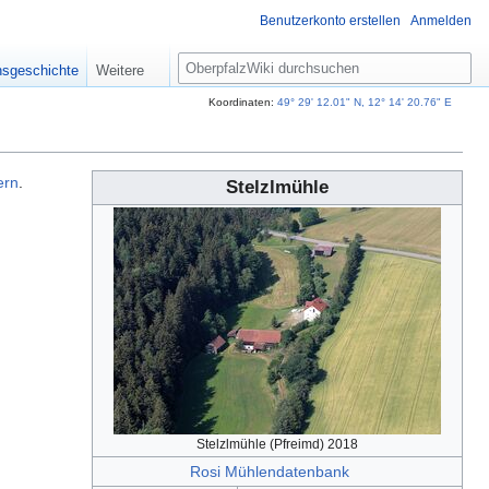
Benutzerkonto erstellen
Anmelden
S
nsgeschichte
Weitere
u
c
Koordinaten:
49° 29' 12.01" N, 12° 14' 20.76" E
h
e
ern
.
Stelzlmühle
Stelzlmühle (Pfreimd) 2018
Rosi Mühlendatenbank