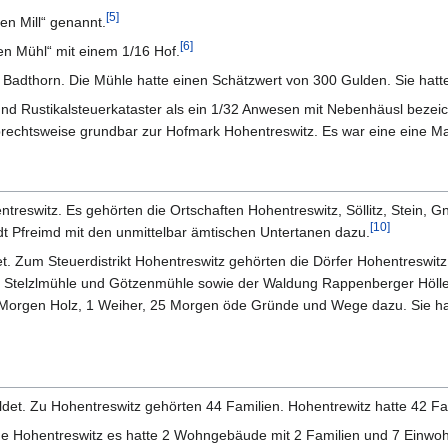
[
5
]
en Mill“ genannt.
[
6
]
n Mühl“ mit einem 1/16 Hof.
adthorn. Die Mühle hatte einen Schätzwert von 300 Gulden. Sie hatt
und Rustikalsteuerkataster als ein 1/32 Anwesen mit Nebenhäusl bezeic
rechtsweise grundbar zur Hofmark Hohentreswitz. Es war eine eine M
reswitz. Es gehörten die Ortschaften Hohentreswitz, Söllitz, Stein, G
[
10
]
t Pfreimd mit den unmittelbar ämtischen Untertanen dazu.
det. Zum Steuerdistrikt Hohentreswitz gehörten die Dörfer Hohentreswi
, Stelzlmühle und Götzenmühle sowie der Waldung Rappenberger Hölle
orgen Holz, 1 Weiher, 25 Morgen öde Gründe und Wege dazu. Sie hat
et. Zu Hohentreswitz gehörten 44 Familien. Hohentrewitz hatte 42 Fam
de Hohentreswitz es hatte 2 Wohngebäude mit 2 Familien und 7 Einwo