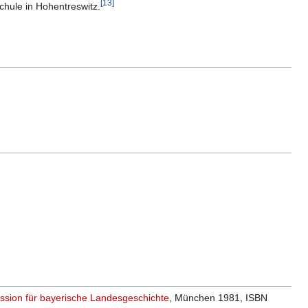
[
13
]
chule in Hohentreswitz.
sion für bayerische Landesgeschichte
, München 1981, ISBN