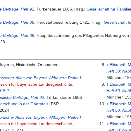
e Beiträge, Heft 92
. Türkensteuer 1606. Hrsg.:
Gesellschaft für Famili
e Beiträge, Heft 85
. Herdstattbeschreibung 1721. Hrsg.:
Gesellschaft f
e Beiträge, Heft 89
. Haupftbeschreibung des Pflegamtes Nabburg von 
023
Bayerns, Historische Ortsnamen,
↑
Elisabeth M
Heft 50: Nab
München 19
orischer Atlas von Bayern, Altbayern Reihe I
sion für bayerische Landesgeschichte
,
↑
Elisabeth M
915-7
Heft 50: Nab
München 19
dliche Beiträge, Heft 92
. Türkensteuer 1606.
forschung in der Oberpfalz
, P&P
↑
Elisabeth M
rintmanagement, Trabelsdorf, 2024
Heft 50: Nab
München 19
orischer Atlas von Bayern, Altbayern Reihe I
sion für bayerische Landesgeschichte
,
↑
Elisabeth M
915-7
, S. 271
Heft 50: Nab