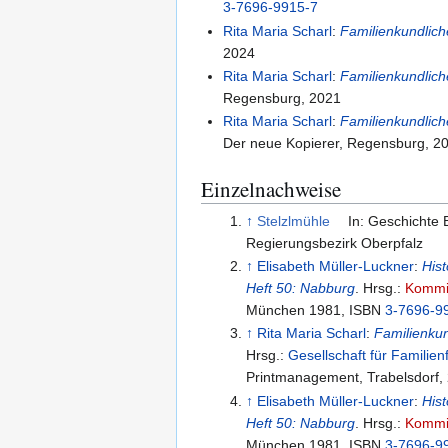
3-7696-9915-7
Rita Maria Scharl
:
Familienkundlich
2024
Rita Maria Scharl
:
Familienkundlich
Regensburg, 2021
Rita Maria Scharl
:
Familienkundlich
Der neue Kopierer, Regensburg, 2
Einzelnachweise
↑
Stelzlmühle
In: Geschichte 
Regierungsbezirk Oberpfalz
↑
Elisabeth Müller-Luckner
:
Hist
Heft 50: Nabburg
. Hrsg.:
Kommis
München 1981, ISBN
3-7696-9
↑
Rita Maria Scharl
:
Familienkun
Hrsg.:
Gesellschaft für Familien
P
↑
Elisabeth Müller-Luckner
:
Hist
Heft 50: Nabburg
. Hrsg.:
Kommis
München 1981, ISBN
3-7696-9