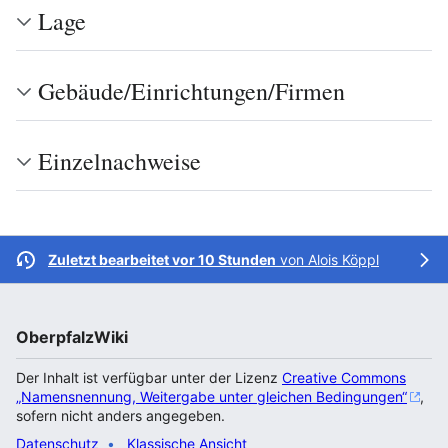
Lage
Gebäude/Einrichtungen/Firmen
Einzelnachweise
Zuletzt bearbeitet vor 10 Stunden
von
Alois Köppl
OberpfalzWiki
Der Inhalt ist verfügbar unter der Lizenz
Creative Commons
„Namensnennung, Weitergabe unter gleichen Bedingungen“
,
sofern nicht anders angegeben.
Datenschutz
Klassische Ansicht