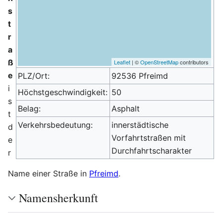
s
t
r
a
ß
Leaflet
| ©
OpenStreetMap
contributors
e
PLZ/Ort:
92536 Pfreimd
i
Höchstgeschwindigkeit:
50
s
Belag:
Asphalt
t
Verkehrsbedeutung:
innerstädtische
d
Vorfahrtstraßen mit
e
Durchfahrtscharakter
r
Name einer Straße in
Pfreimd
.
Namensherkunft