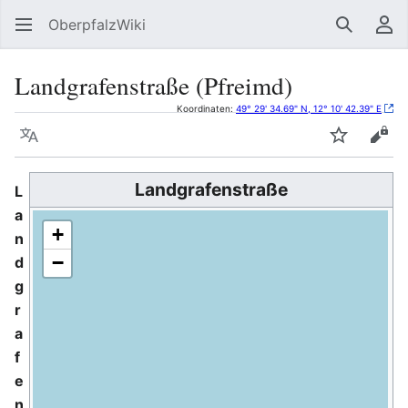
OberpfalzWiki
Suchen
Be
Landgrafenstraße (Pfreimd)
Koordinaten:
49° 29' 34.69" N, 12° 10' 42.39" E
Sprache
Beobacht
Quel
Landgrafenstraße
L
a
+
n
−
d
g
r
a
f
e
n