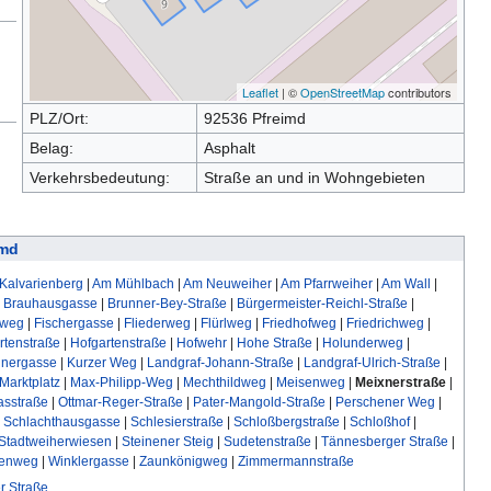
Leaflet
| ©
OpenStreetMap
contributors
PLZ/Ort:
92536 Pfreimd
Belag:
Asphalt
Verkehrsbedeutung:
Straße an und in Wohngebieten
imd
Kalvarienberg
|
Am Mühlbach
|
Am Neuweiher
|
Am Pfarrweiher
|
Am Wall
|
|
Brauhausgasse
|
Brunner-Bey-Straße
|
Bürgermeister-Reichl-Straße
|
nweg
|
Fischergasse
|
Fliederweg
|
Flürlweg
|
Friedhofweg
|
Friedrichweg
|
rtenstraße
|
Hofgartenstraße
|
Hofwehr
|
Hohe Straße
|
Holunderweg
|
hnergasse
|
Kurzer Weg
|
Landgraf-Johann-Straße
|
Landgraf-Ulrich-Straße
|
Marktplatz
|
Max-Philipp-Weg
|
Mechthildweg
|
Meisenweg
|
Meixnerstraße
|
asstraße
|
Ottmar-Reger-Straße
|
Pater-Mangold-Straße
|
Perschener Weg
|
|
Schlachthausgasse
|
Schlesierstraße
|
Schloßbergstraße
|
Schloßhof
|
Stadtweiherwiesen
|
Steinener Steig
|
Sudetenstraße
|
Tännesberger Straße
|
enweg
|
Winklergasse
|
Zaunkönigweg
|
Zimmermannstraße
er Straße