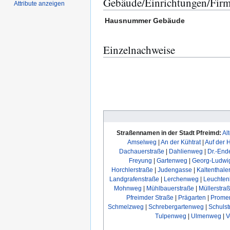
Gebäude/Einrichtungen/Fir
Attribute anzeigen
Hausnummer
Gebäude
Einzelnachweise
Straßennamen in der Stadt Pfreimd:
Al
Amselweg
|
An der Kühtrat
|
Auf der 
Dachauerstraße
|
Dahlienweg
|
Dr.-End
Freyung
|
Gartenweg
|
Georg-Ludwi
Horchlerstraße
|
Judengasse
|
Kaltenthale
Landgrafenstraße
|
Lerchenweg
|
Leuchten
Mohnweg
|
Mühlbauerstraße
|
Müllerstra
Pfreimder Straße
|
Prägarten
|
Prome
Schmelzweg
|
Schrebergartenweg
|
Schulst
Tulpenweg
|
Ulmenweg
|
V