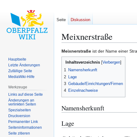
Seite
Diskussion
Meixnerstraße
Zur
Zur
Meixnerstraße
ist der Name einer Str
Navigation
Suche
Hauptseite
Inhaltsverzeichnis
springen
springen
Letzte Änderungen
1
Namensherkunft
Zufällige Seite
2
Lage
MediaWiki-Hilfe
3
Gebäude/Einrichtungen/Firmen
Werkzeuge
4
Einzelnachweise
Links auf diese Seite
Änderungen an
verlinkten Seiten
Namensherkunft
Spezialseiten
Druckversion
Lage
Permanenter Link
Seiten­­informationen
Seite zitieren