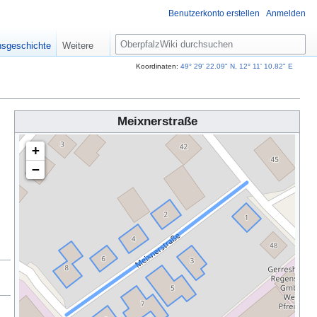
Benutzerkonto erstellen
Anmelden
S
nsgeschichte
Weitere
u
c
Koordinaten:
49° 29' 22.09" N, 12° 11' 10.82" E
h
e
Meixnerstraße
+
−