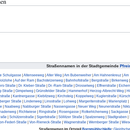
men
Straßennamen in der Stadtgemeinde
Pfre
te Schulgasse
|
Altenseeweg
|
Alter Weg
|
Am Bubenweiher
|
Am Hahnenkreuz
|
Am 
Holzlohe
|
Auf der Ram
|
Bachstelzenweg
|
Bahnhofstraße
|
Bergstraße
|
Birkenweg
ers-Straße
|
Dr. Kleber-Straße
|
Dr.-Ram-Straße
|
Drosselweg
|
Effnerstraße
|
Eiche
g-Straße
|
Gimpelweg
|
Grünsfelder Straße
|
Hammerhof
|
Herzog-Albrecht-Weg
|
Hi
rstraße
|
Kantnergasse
|
Kiebitzweg
|
Kirchsteig
|
Koppelweg
|
Kuglerstraße
|
Kürsc
berger Straße
|
Lindenweg
|
Linsstraße
|
Lohweg
|
Margeritenstraße
|
Marienplatz
|
ße
|
Naabweg
|
Nabburger Straße
|
Nassengasse
|
Neuer Weg
|
Neunerstraße
|
Nikl
nadenweg
|
Richtwiese
|
Ringstraße
|
Rosengasse
|
Rotkehlchenweg
|
Sackgasse
raße
|
Schützenstraße
|
Sigertstraße
|
Söllitzer Straße
|
Spatzenweg
|
Stadtgraben
|
on-Federl-Straße
|
Von-Rieneck-Straße
|
Wagnerstraße
|
Wernberger Straße
|
Wies
Straßennamen im Ortsteil
Bornmühlschleife
:
Gleiritsch