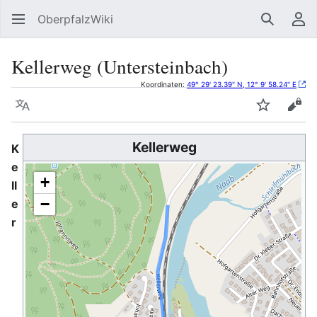
OberpfalzWiki
Suchen
Be
Kellerweg (Untersteinbach)
Koordinaten:
49° 29' 23.39" N, 12° 9' 58.24" E
Sprache
Beobacht
Quel
Kellerweg
K
e
+
ll
−
e
r