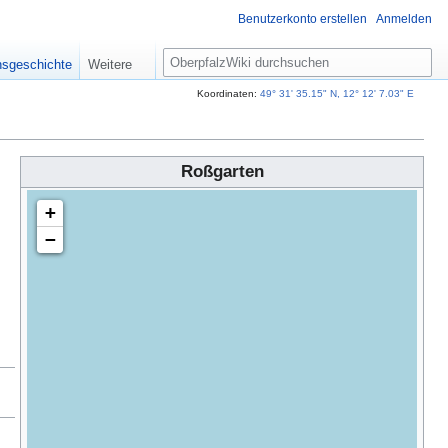
Benutzerkonto erstellen
Anmelden
S
nsgeschichte
Weitere
u
c
Koordinaten:
49° 31' 35.15" N, 12° 12' 7.03" E
h
e
Roßgarten
+
−