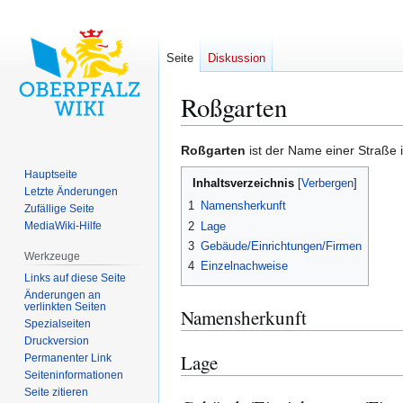
Seite
Diskussion
Roßgarten
Zur
Zur
Roßgarten
ist der Name einer Straße 
Navigation
Suche
Hauptseite
Inhaltsverzeichnis
springen
springen
Letzte Änderungen
1
Namensherkunft
Zufällige Seite
2
Lage
MediaWiki-Hilfe
3
Gebäude/Einrichtungen/Firmen
Werkzeuge
4
Einzelnachweise
Links auf diese Seite
Änderungen an
verlinkten Seiten
Namensherkunft
Spezialseiten
Druckversion
Lage
Permanenter Link
Seiten­­informationen
Seite zitieren