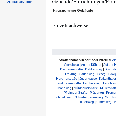
Gebäude/Einrichtungen/Fir
Attribute anzeigen
Hausnummer
Gebäude
Einzelnachweise
Straßennamen in der Stadt Pfreimd:
Al
Amselweg
|
An der Kühtrat
|
Auf der 
Dachauerstraße
|
Dahlienweg
|
Dr.-End
Freyung
|
Gartenweg
|
Georg-Ludwi
Horchlerstraße
|
Judengasse
|
Kaltenthale
Landgrafenstraße
|
Lerchenweg
|
Leuchten
Mohnweg
|
Mühlbauerstraße
|
Müllerstra
Pfreimder Straße
|
Prägarten
|
Prome
Schmelzweg
|
Schrebergartenweg
|
Schulst
Tulpenweg
|
Ulmenweg
|
V