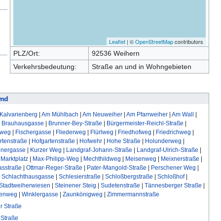
Leaflet
| ©
OpenStreetMap
contributors
PLZ/Ort:
92536 Weihern
Verkehrsbedeutung:
Straße an und in Wohngebieten
imd
Kalvarienberg
|
Am Mühlbach
|
Am Neuweiher
|
Am Pfarrweiher
|
Am Wall
|
|
Brauhausgasse
|
Brunner-Bey-Straße
|
Bürgermeister-Reichl-Straße
|
nweg
|
Fischergasse
|
Fliederweg
|
Flürlweg
|
Friedhofweg
|
Friedrichweg
|
rtenstraße
|
Hofgartenstraße
|
Hofwehr
|
Hohe Straße
|
Holunderweg
|
hnergasse
|
Kurzer Weg
|
Landgraf-Johann-Straße
|
Landgraf-Ulrich-Straße
|
|
Marktplatz
|
Max-Philipp-Weg
|
Mechthildweg
|
Meisenweg
|
Meixnerstraße
|
asstraße
|
Ottmar-Reger-Straße
|
Pater-Mangold-Straße
|
Perschener Weg
|
|
Schlachthausgasse
|
Schlesierstraße
|
Schloßbergstraße
|
Schloßhof
|
Stadtweiherwiesen
|
Steinener Steig
|
Sudetenstraße
|
Tännesberger Straße
|
enweg
|
Winklergasse
|
Zaunkönigweg
|
Zimmermannstraße
er Straße
Straße