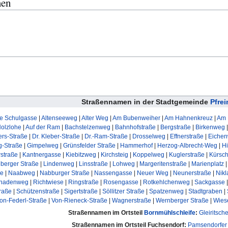
men
Straßennamen in der Stadtgemeinde
Pfre
te Schulgasse
|
Altenseeweg
|
Alter Weg
|
Am Bubenweiher
|
Am Hahnenkreuz
|
Am 
Holzlohe
|
Auf der Ram
|
Bachstelzenweg
|
Bahnhofstraße
|
Bergstraße
|
Birkenweg
ers-Straße
|
Dr. Kleber-Straße
|
Dr.-Ram-Straße
|
Drosselweg
|
Effnerstraße
|
Eiche
g-Straße
|
Gimpelweg
|
Grünsfelder Straße
|
Hammerhof
|
Herzog-Albrecht-Weg
|
Hi
rstraße
|
Kantnergasse
|
Kiebitzweg
|
Kirchsteig
|
Koppelweg
|
Kuglerstraße
|
Kürsc
berger Straße
|
Lindenweg
|
Linsstraße
|
Lohweg
|
Margeritenstraße
|
Marienplatz
ße
|
Naabweg
|
Nabburger Straße
|
Nassengasse
|
Neuer Weg
|
Neunerstraße
|
Nikl
nadenweg
|
Richtwiese
|
Ringstraße
|
Rosengasse
|
Rotkehlchenweg
|
Sackgasse
raße
|
Schützenstraße
|
Sigertstraße
|
Söllitzer Straße
|
Spatzenweg
|
Stadtgraben
|
on-Federl-Straße
|
Von-Rieneck-Straße
|
Wagnerstraße
|
Wernberger Straße
|
Wies
Straßennamen im Ortsteil
Bornmühlschleife
:
Gleiritsch
Straßennamen im Ortsteil Fuchsendorf:
Pamsendorfer 