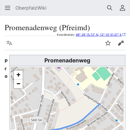
OberpfalzWiki
Suchen
Be
Promenadenweg (Pfreimd)
Koordinaten:
49° 29' 15.72" N, 12° 10' 51.57" E
Sprache
Beobacht
Quel
Promenadenweg
P
r
+
o
−