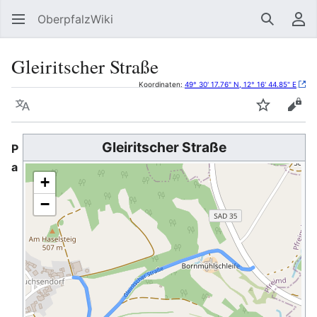
OberpfalzWiki
Suchen
Be
Gleiritscher Straße
Koordinaten:
49° 30' 17.76" N, 12° 16' 44.85" E
Sprache
Beobacht
Quel
Gleiritscher Straße
P
a
+
−