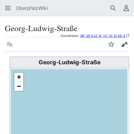
OberpfalzWiki
Suchen
Be
Georg-Ludwig-Straße
Koordinaten:
49° 29' 5.12" N, 12° 10' 31.25" E
Sprache
Beobacht
Quel
Georg-Ludwig-Straße
+
−