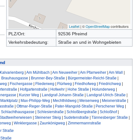
Leaflet
| ©
OpenStreetMap
contributors
PLZ/Ort:
92536 Pfreimd
Verkehrsbedeutung:
Straße an und in Wohngebieten
imd
Kalvarienberg
|
Am Mühlbach
|
Am Neuweiher
|
Am Pfarrweiher
|
Am Wall
|
|
Brauhausgasse
|
Brunner-Bey-Straße
|
Bürgermeister-Reichl-Straße
|
nweg
|
Fischergasse
|
Fliederweg
|
Flürlweg
|
Friedhofweg
|
Friedrichweg
|
rtenstraße
|
Hofgartenstraße
|
Hofwehr
|
Hohe Straße
|
Holunderweg
|
hnergasse
|
Kurzer Weg
|
Landgraf-Johann-Straße
|
Landgraf-Ulrich-Straße
|
|
Marktplatz
|
Max-Philipp-Weg
|
Mechthildweg
|
Meisenweg
|
Meixnerstraße
|
asstraße
|
Ottmar-Reger-Straße
|
Pater-Mangold-Straße
|
Perschener Weg
|
|
Schlachthausgasse
|
Schlesierstraße
|
Schloßbergstraße
|
Schloßhof
|
Stadtweiherwiesen
|
Steinener Steig
|
Sudetenstraße
|
Tännesberger Straße
|
enweg
|
Winklergasse
|
Zaunkönigweg
|
Zimmermannstraße
er Straße
Straße