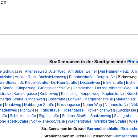
men
Straßennamen in der Stadtgemeinde
Pfre
te Schulgasse
|
Altenseeweg
|
Alter Weg
|
Am Bubenweiher
|
Am Hahnenkreuz
|
Am 
Holzlohe
|
Auf der Ram
|
Bachstelzenweg
|
Bahnhofstraße
|
Bergstraße
|
Birkenweg
ers-Straße
|
Dr. Kleber-Straße
|
Dr.-Ram-Straße
|
Drosselweg
|
Effnerstraße
|
Eiche
g-Straße
|
Gimpelweg
|
Grünsfelder Straße
|
Hammerhof
|
Herzog-Albrecht-Weg
|
Hi
rstraße
|
Kantnergasse
|
Kiebitzweg
|
Kirchsteig
|
Koppelweg
|
Kuglerstraße
|
Kürsc
berger Straße
|
Lindenweg
|
Linsstraße
|
Lohweg
|
Margeritenstraße
|
Marienplatz
ße
|
Naabweg
|
Nabburger Straße
|
Nassengasse
|
Neuer Weg
|
Neunerstraße
|
Nikl
nadenweg
|
Richtwiese
|
Ringstraße
|
Rosengasse
|
Rotkehlchenweg
|
Sackgasse
raße
|
Schützenstraße
|
Sigertstraße
|
Söllitzer Straße
|
Spatzenweg
|
Stadtgraben
|
on-Federl-Straße
|
Von-Rieneck-Straße
|
Wagnerstraße
|
Wernberger Straße
|
Wies
Straßennamen im Ortsteil
Bornmühlschleife
:
Gleiritsch
Straßennamen im Ortsteil Fuchsendorf:
Pamsendorfer 