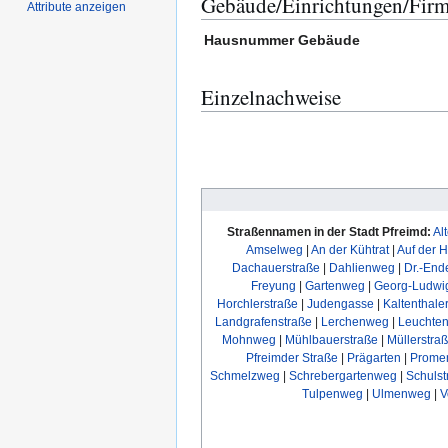
Gebäude/Einrichtungen/Fir
Attribute anzeigen
Hausnummer
Gebäude
Einzelnachweise
Straßennamen in der Stadt Pfreimd:
Al
Amselweg
|
An der Kühtrat
|
Auf der 
Dachauerstraße
|
Dahlienweg
|
Dr.-End
Freyung
|
Gartenweg
|
Georg-Ludwi
Horchlerstraße
|
Judengasse
|
Kaltenthale
Landgrafenstraße
|
Lerchenweg
|
Leuchten
Mohnweg
|
Mühlbauerstraße
|
Müllerstra
Pfreimder Straße
|
Prägarten
|
Prome
Schmelzweg
|
Schrebergartenweg
|
Schulst
Tulpenweg
|
Ulmenweg
|
V