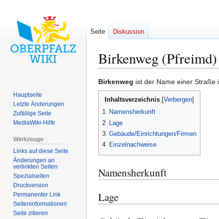
Seite
Diskussion
Birkenweg (Pfreimd)
Zur
Zur
Birkenweg
ist der Name einer Straße 
Navigation
Suche
Hauptseite
Inhaltsverzeichnis
springen
springen
Letzte Änderungen
1
Namensherkunft
Zufällige Seite
2
Lage
MediaWiki-Hilfe
3
Gebäude/Einrichtungen/Firmen
Werkzeuge
4
Einzelnachweise
Links auf diese Seite
Änderungen an
verlinkten Seiten
Namensherkunft
Spezialseiten
Druckversion
Lage
Permanenter Link
Seiten­­informationen
Seite zitieren