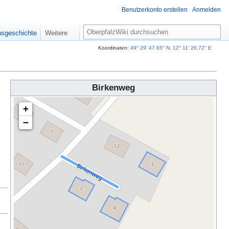
Benutzerkonto erstellen
Anmelden
S
nsgeschichte
Weitere
u
c
Koordinaten:
49° 29' 47.65" N, 12° 11' 26.72" E
h
e
Birkenweg
+
−