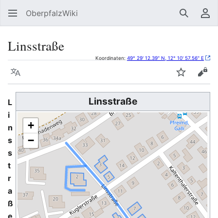
OberpfalzWiki
Suchen
Be
Linsstraße
Koordinaten:
49° 29' 12.39" N, 12° 10' 57.56" E
Sprache
Beobacht
Quel
Linsstraße
L
i
+
n
−
s
s
t
r
a
ß
e