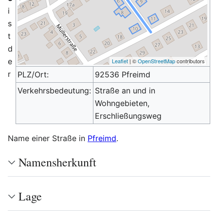
i
s
t
d
e
Leaflet
| ©
OpenStreetMap
contributors
r
PLZ/Ort:
92536 Pfreimd
Verkehrsbedeutung:
Straße an und in
Wohngebieten,
Erschließungsweg
Name einer Straße in
Pfreimd
.
Namensherkunft
Lage