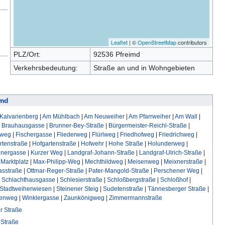
Leaflet
| ©
OpenStreetMap
contributors
PLZ/Ort:
92536 Pfreimd
Verkehrsbedeutung:
Straße an und in Wohngebieten
imd
Kalvarienberg
|
Am Mühlbach
|
Am Neuweiher
|
Am Pfarrweiher
|
Am Wall
|
|
Brauhausgasse
|
Brunner-Bey-Straße
|
Bürgermeister-Reichl-Straße
|
nweg
|
Fischergasse
|
Fliederweg
|
Flürlweg
|
Friedhofweg
|
Friedrichweg
|
rtenstraße
|
Hofgartenstraße
|
Hofwehr
|
Hohe Straße
|
Holunderweg
|
hnergasse
|
Kurzer Weg
|
Landgraf-Johann-Straße
|
Landgraf-Ulrich-Straße
|
|
Marktplatz
|
Max-Philipp-Weg
|
Mechthildweg
|
Meisenweg
|
Meixnerstraße
|
asstraße
|
Ottmar-Reger-Straße
|
Pater-Mangold-Straße
|
Perschener Weg
|
|
Schlachthausgasse
|
Schlesierstraße
|
Schloßbergstraße
|
Schloßhof
|
Stadtweiherwiesen
|
Steinener Steig
|
Sudetenstraße
|
Tännesberger Straße
|
enweg
|
Winklergasse
|
Zaunkönigweg
|
Zimmermannstraße
er Straße
Straße