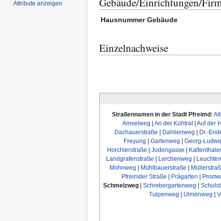
Gebäude/Einrichtungen/Fir
Attribute anzeigen
Hausnummer
Gebäude
Einzelnachweise
Straßennamen in der Stadt Pfreimd:
Al
Amselweg
|
An der Kühtrat
|
Auf der 
Dachauerstraße
|
Dahlienweg
|
Dr.-End
Freyung
|
Gartenweg
|
Georg-Ludwi
Horchlerstraße
|
Judengasse
|
Kaltenthale
Landgrafenstraße
|
Lerchenweg
|
Leuchten
Mohnweg
|
Mühlbauerstraße
|
Müllerstra
Pfreimder Straße
|
Prägarten
|
Prome
Schmelzweg
|
Schrebergartenweg
|
Schuls
Tulpenweg
|
Ulmenweg
|
V