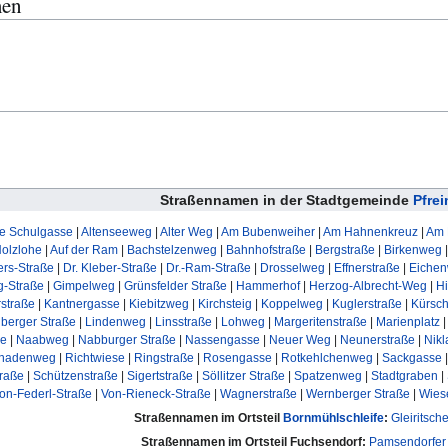
men
Straßennamen in der Stadtgemeinde
Pfre
te Schulgasse
|
Altenseeweg
|
Alter Weg
|
Am Bubenweiher
|
Am Hahnenkreuz
|
Am 
Holzlohe
|
Auf der Ram
|
Bachstelzenweg
|
Bahnhofstraße
|
Bergstraße
|
Birkenweg
ers-Straße
|
Dr. Kleber-Straße
|
Dr.-Ram-Straße
|
Drosselweg
|
Effnerstraße
|
Eiche
g-Straße
|
Gimpelweg
|
Grünsfelder Straße
|
Hammerhof
|
Herzog-Albrecht-Weg
|
Hi
rstraße
|
Kantnergasse
|
Kiebitzweg
|
Kirchsteig
|
Koppelweg
|
Kuglerstraße
|
Kürsc
berger Straße
|
Lindenweg
|
Linsstraße
|
Lohweg
|
Margeritenstraße
|
Marienplatz
ße
|
Naabweg
|
Nabburger Straße
|
Nassengasse
|
Neuer Weg
|
Neunerstraße
|
Nikl
nadenweg
|
Richtwiese
|
Ringstraße
|
Rosengasse
|
Rotkehlchenweg
|
Sackgasse
traße
|
Schützenstraße
|
Sigertstraße
|
Söllitzer Straße
|
Spatzenweg
|
Stadtgraben
|
on-Federl-Straße
|
Von-Rieneck-Straße
|
Wagnerstraße
|
Wernberger Straße
|
Wies
Straßennamen im Ortsteil
Bornmühlschleife
:
Gleiritsch
Straßennamen im Ortsteil Fuchsendorf:
Pamsendorfer 