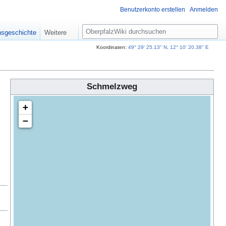
Benutzerkonto erstellen
Anmelden
S
nsgeschichte
Weitere
u
c
Koordinaten:
49° 29' 25.13" N, 12° 10' 20.38" E
h
e
Schmelzweg
+
−