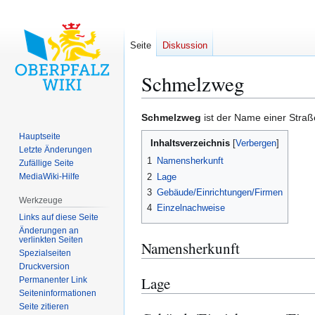
Seite
Diskussion
Schmelzweg
Zur
Zur
Schmelzweg
ist der Name einer Straß
Navigation
Suche
Hauptseite
Inhaltsverzeichnis
springen
springen
Letzte Änderungen
1
Namensherkunft
Zufällige Seite
2
Lage
MediaWiki-Hilfe
3
Gebäude/Einrichtungen/Firmen
Werkzeuge
4
Einzelnachweise
Links auf diese Seite
Änderungen an
verlinkten Seiten
Namensherkunft
Spezialseiten
Druckversion
Lage
Permanenter Link
Seiten­­informationen
Seite zitieren