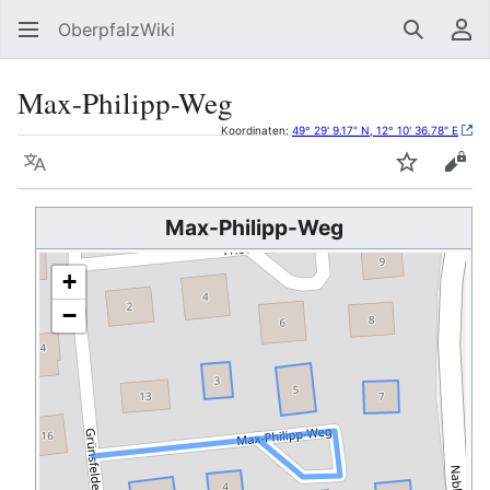
OberpfalzWiki
Suchen
Be
Max-Philipp-Weg
Koordinaten:
49° 29' 9.17" N, 12° 10' 36.78" E
Sprache
Beobacht
Quel
Max-Philipp-Weg
+
−