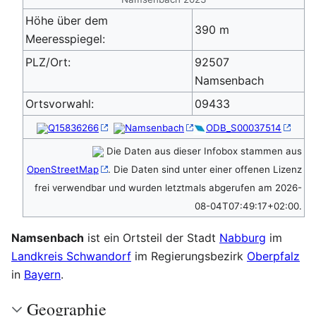
Höhe über dem
390 m
Meeresspiegel:
PLZ/Ort:
92507
Namsenbach
Ortsvorwahl:
09433
Q15836266
Namsenbach
ODB_S00037514
Die Daten aus dieser Infobox stammen aus
OpenStreetMap
. Die Daten sind unter einer offenen Lizenz
frei verwendbar und wurden letztmals abgerufen am 2026-
08-04T07:49:17+02:00.
Namsenbach
ist ein Ortsteil der Stadt
Nabburg
im
Landkreis Schwandorf
im Regierungsbezirk
Oberpfalz
in
Bayern
.
Geographie