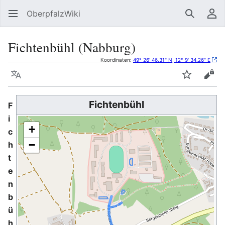
OberpfalzWiki
Suchen
Be
Fichtenbühl (Nabburg)
Koordinaten:
49° 26' 46.31" N, 12° 9' 34.26" E
Sprache
Beobacht
Quel
Fichtenbühl
F
i
+
c
−
h
t
e
n
b
ü
h