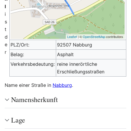
l
i
s
t
d
Leaflet
| ©
OpenStreetMap
contributors
e
PLZ/Ort:
92507 Nabburg
r
Belag:
Asphalt
Verkehrsbedeutung:
reine innerörtliche
Erschließungsstraßen
Name einer Straße in
Nabburg
.
Namensherkunft
Lage