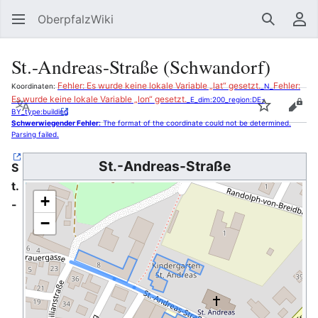
OberpfalzWiki
Suchen
Be
St.-Andreas-Straße (Schwandorf)
Fehler: Es wurde keine lokale Variable „lat“ gesetzt.
Fehler:
Koordinaten:
_N_
Es wurde keine lokale Variable „lon“ gesetzt.
_E_dim:200_region:DE-
Sprache
Beobacht
Quel
BY_type:building
Schwerwiegender Fehler:
The format of the coordinate could not be determined.
Parsing failed.
St.-Andreas-Straße
S
t.
+
-
−