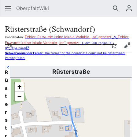
OberpfalzWiki
Suchen
Be
Rüsterstraße (Schwandorf)
Fehler: Es wurde keine lokale Variable „lat“ gesetzt.
Fehler:
Koordinaten:
_N_
Es wurde keine lokale Variable „lon“ gesetzt.
_E_dim:200_region:DE-
Sprache
Beobacht
Quel
BY_type:building
Schwerwiegender Fehler:
The format of the coordinate could not be determined.
Parsing failed.
Rüsterstraße
R
ü
+
s
−
t
e
r
s
t
r