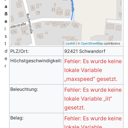
a
ß
e
i
s
t
Leaflet
| ©
OpenStreetMap
contributors
d
PLZ/Ort:
92421 Schwandorf
e
Höchstgeschwindigkeit:
Fehler: Es wurde keine
r
lokale Variable
„maxspeed“ gesetzt.
Beleuchtung:
Fehler: Es wurde keine
lokale Variable „lit“
gesetzt.
Belag:
Fehler: Es wurde keine
lokale Variable