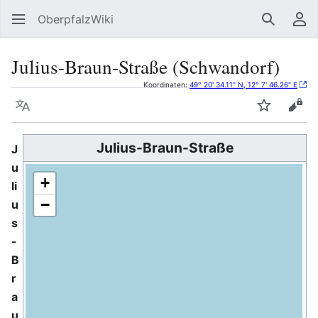
OberpfalzWiki
Suchen
Be
Julius-Braun-Straße (Schwandorf)
Koordinaten:
49° 20' 34.11" N, 12° 7' 46.26" E
Sprache
Beobacht
Quel
Julius-Braun-Straße
J
u
+
li
−
u
s
-
B
r
a
u