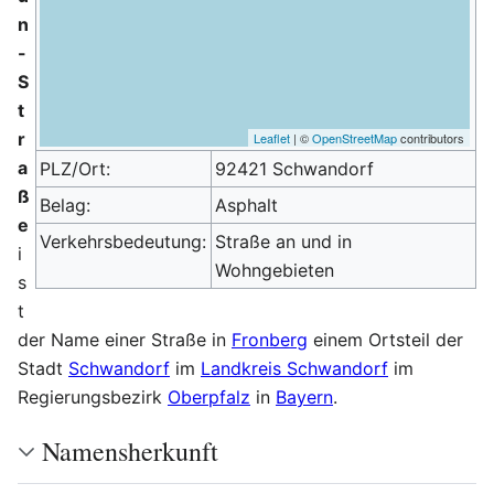
n
-
S
t
r
Leaflet
| ©
OpenStreetMap
contributors
a
PLZ/Ort:
92421 Schwandorf
ß
Belag:
Asphalt
e
Verkehrsbedeutung:
Straße an und in
i
Wohngebieten
s
t
der Name einer Straße in
Fronberg
einem Ortsteil der
Stadt
Schwandorf
im
Landkreis Schwandorf
im
Regierungsbezirk
Oberpfalz
in
Bayern
.
Namensherkunft