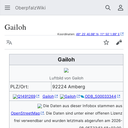
OberpfalzWiki
Suchen
Be
Gailoh
Koordinaten:
49° 25' 40.98" N, 11° 50' 1.99" E
Sprache
Beobacht
Quel
Gailoh
Luftbild von Gailoh
PLZ/Ort:
92224 Amberg
Q1491269
Gailoh
Gailoh
ODB_S00033344
Die Daten aus dieser Infobox stammen aus
OpenStreetMap
. Die Daten sind unter einer offenen Lizenz
frei verwendbar und wurden letztmals abgerufen am 2026-