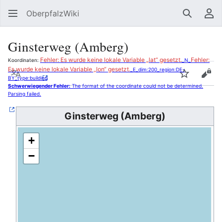
OberpfalzWiki
Suchen
Be
Ginsterweg (Amberg)
Fehler: Es wurde keine lokale Variable „lat“ gesetzt.
Fehler:
Koordinaten:
_N_
Es wurde keine lokale Variable „lon“ gesetzt.
_E_dim:200_region:DE-
Sprache
Beobacht
Quel
BY_type:building
Schwerwiegender Fehler:
The format of the coordinate could not be determined.
Parsing failed.
Ginsterweg (Amberg)
+
−