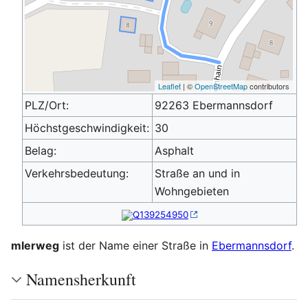
Leaflet
| ©
OpenStreetMap
contributors
PLZ/Ort:
92263 Ebermannsdorf
Höchstgeschwindigkeit:
30
Belag:
Asphalt
Verkehrsbedeutung:
Straße an und in
Wohngebieten
Q139254950
mlerweg
ist der Name einer Straße in
Ebermannsdorf
.
Namensherkunft