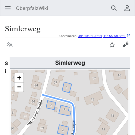
OberpfalzWiki
Suchen
Be
Simlerweg
Koordinaten:
49° 23' 31.93" N, 11° 55' 59.85" E
Sprache
Beobacht
Quel
Simlerweg
S
i
+
−