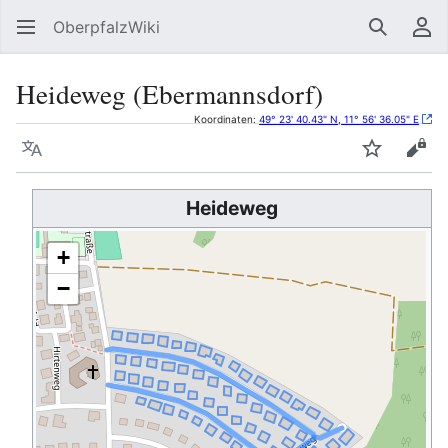
OberpfalzWiki
Suchen
Be
Heideweg (Ebermannsdorf)
Koordinaten:
49° 23' 40.43" N, 11° 56' 36.05" E
Sprache
Beobacht
Quel
Heideweg
+
−