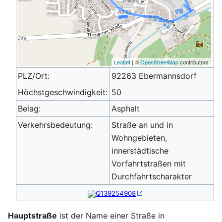
Leaflet
| ©
OpenStreetMap
contributors
PLZ/Ort:
92263 Ebermannsdorf
Höchstgeschwindigkeit:
50
Belag:
Asphalt
Verkehrsbedeutung:
Straße an und in
Wohngebieten,
innerstädtische
Vorfahrtstraßen mit
Durchfahrtscharakter
Q139254908
Hauptstraße
ist der Name einer Straße in