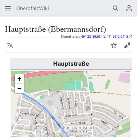
OberpfalzWiki
Suchen
Be
Hauptstraße (Ebermannsdorf)
Koordinaten:
49° 23' 39.63" N, 11° 56' 2.04" E
Sprache
Beobacht
Quel
Hauptstraße
+
−