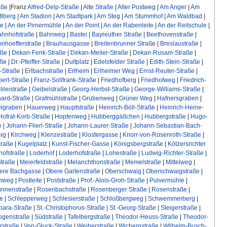
aße
|Franz
Alfred-Delp-Straße
|
Alte Straße
|
Alter Postweg
|
Am Anger
|
Am
tlberg
|
Am Stadion
|
Am Stadtpark
|
Am Steg
|
Am Stummhof
|
Am Waldbad
|
te
|
An der Pirnermühle
|
An der Point
|
An der Rabenleite
|
An der Reitschule
|
ahnhofstraße
|
Bahnweg
|
Bastei
|
Bayreuther Straße
|
Beethovenstraße
|
nhoefferstraße
|
Brauhausgasse
|
Breitenbrunner Straße
|
Breslaustraße
|
aße
|
Dekan-Fenk-Straße
|
Dekan-Meiler-Straße
|
Dekan-Rusam-Straße
|
aße
|
Dr.-Pfeiffer-Straße
|
Dultplatz
|
Edelsfelder Straße
|
Edith-Stein-Straße
|
-Straße
|
Erlbachstraße
|
Erlheim
|
Erlheimer Weg
|
Ernst-Reuter-Straße
|
ert-Straße
|
Franz-Sollfrank-Straße
|
Friedhofberg
|
Friedhofweg
|
Friedrich-
lileistraße
|
Geibelstraße
|
Georg-Herbst-Straße
|
George-Williams-Straße
|
ard-Straße
|
Grafmühlstraße
|
Grubenweg
|
Grüner Weg
|
Hafnersgraben
|
lgraben
|
Hauerweg
|
Hauptstraße
|
Heinrich-Böll-Straße
|
Heinrich-Heine-
Hofrat-Korb-Straße
|
Hopfenweg
|
Hubberggäßchen
|
Hubbergstraße
|
Hugo-
e
|
Johann-Flierl-Straße
|
Johann-Laurer-Straße
|
Johann-Sebastian-Bach-
eig
|
Kirchweg
|
Klenzestraße
|
Klostergasse
|
Knorr-von-Rosenroth-Straße
|
traße
|
Kugelplatz
|
Kunst-Fischer-Gasse
|
Königsbergstraße
|
Kötzersrichter
ofstraße
|
Loderhof
|
Loderhofstraße
|
Lohestraße
|
Ludwig-Richter-Straße
|
Straße
|
Meierfeldstraße
|
Melanchthonstraße
|
Memelstraße
|
Mittelweg
|
ere Bachgasse
|
Obere Gartenstraße
|
Oberschwaig
|
Oberschwaigstraße
|
enweg
|
Postleite
|
Poststraße
|
Prof.-Alois-Groh-Straße
|
Pulvermühle
|
unnenstraße
|
Rosenbachstraße
|
Rosenberger Straße
|
Rosenstraße
|
ße
|
Schlepperweg
|
Schlesierstraße
|
Schloßbergweg
|
Schwemmerberg
|
rbara-Straße
|
St.-Christophorus-Straße
|
St.-Georg-Straße
|
Steigerstraße
|
ogenstraße
|
Südstraße
|
Tafelbergstraße
|
Theodor-Heuss-Straße
|
Theodor-
rstraße
|
Von-Gluck-Straße
|
Weiherstraße
|
Wichernstraße
|
Wilhelm-Busch-