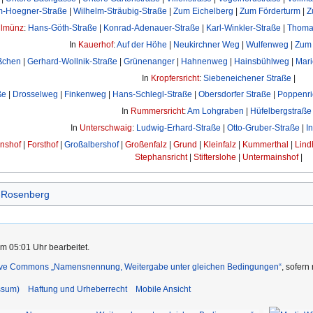
m-Hoegner-Straße
|
Wilhelm-Sträubig-Straße
|
Zum Eichelberg
|
Zum Förderturm
|
Z
llmünz
:
Hans-Göth-Straße
|
Konrad-Adenauer-Straße
|
Karl-Winkler-Straße
|
Thomas
In
Kauerhof
:
Auf der Höhe
|
Neukirchner Weg
|
Wulfenweg
|
Zum
ßchen
|
Gerhard-Wollnik-Straße
|
Grünenanger
|
Hahnenweg
|
Hainsbühlweg
|
Mari
In
Kropfersricht
:
Siebeneichener Straße
|
ße
|
Drosselweg
|
Finkenweg
|
Hans-Schlegl-Straße
|
Obersdorfer Straße
|
Poppenri
In
Rummersricht
:
Am Lohgraben
|
Hüfelbergstraße
In
Unterschwaig
:
Ludwig-Erhard-Straße
|
Otto-Gruber-Straße
|
I
nshof
|
Forsthof
|
Großalbershof
|
Großenfalz
|
Grund
|
Kleinfalz
|
Kummerthal
|
Lind
Stephansricht
|
Stifterslohe
|
Untermainshof
|
-Rosenberg
m 05:01 Uhr bearbeitet.
ive Commons „Namensnennung, Weitergabe unter gleichen Bedingungen“
, sofern
ssum)
Haftung und Urheberrecht
Mobile Ansicht