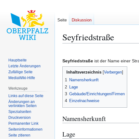
Seite
Diskussion
Seyfriedstraße
Zur
Zur
Navigation
Suche
Hauptseite
Seyfriedstraße
ist der Name einer Str
springen
springen
Letzte Änderungen
Zufällige Seite
Inhaltsverzeichnis
MediaWiki-Hilfe
1
Namensherkunft
2
Lage
Werkzeuge
3
Gebäude/Einrichtungen/Firmen
Links auf diese Seite
4
Einzelnachweise
Änderungen an
verlinkten Seiten
Spezialseiten
Namensherkunft
Druckversion
Permanenter Link
Seiten­­informationen
Lage
Seite zitieren