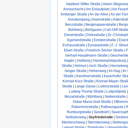
Adalbert-Stifter-Straße
|
Adam-Stegerwal
Annaschacht
|
Am Eislaufplatz
|
Am Feuer
Amberger Straße
|
An der Allee
|
An der Für
Annabergweg
|
Asamstraße
|
Asterstra
Benzstraße
|
Bergknappenstraße
|
Bergs
Bühlberg
|
Bühlgasse
|
Carl-Orff-Straß
Dieselstraße
|
Dolesstraße
|
Dr.-Christop
Egerlandstraße
|
Einsteinstraße
|
Eisen
Erzhausstraße
|
Europastraße
|
F.-J.-Stra
Ebert-Straße
|
Friedrich-Silcher-Straße
|
F
Gerhart-Hauptmann-Straße
|
Geschwiste
Hagtor
|
Hallberg
|
Hammerphilippsburg
Straße
|
Helmut-Lösch-Straße
|
Henneberg
Geiger-Straße
|
Höhenweg
|
Im Hag
|
Im 
Straße
|
Karolinenstraße
|
Kauerhofer Str
Konrad-Kurz-Straße
|
Konrad-Mayer-Stra
Straße
|
Lange Gasse
|
Leibnizstraße
|
Lei
Ludwig-Thoma-Straße
|
Luitpoldplatz
Mozartstraße
|
Mühlberg
|
Nelkenstraße
Oskar-Maria-Graf-Straße
|
Ottheinri
Rabenholzstraße
|
Rathausgasse
|
R
Rumburgstraße
|
Sandbühl
|
Sauerzapf
Seilbahnweg
|
Seyfriedstraße
|
Siedler
Steinbruchweg
|
Sternsteinweg
|
Stollenga
Leipart-Straße
|
Tilsitstraße
|
Uhlandstraße