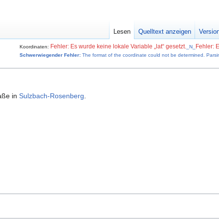
Lesen
Quelltext anzeigen
Versio
Fehler: Es wurde keine lokale Variable „lat“ gesetzt.
Fehler: E
Koordinaten:
_N_
Schwerwiegender Fehler:
The format of the coordinate could not be determined. Parsin
aße in
Sulzbach-Rosenberg
.