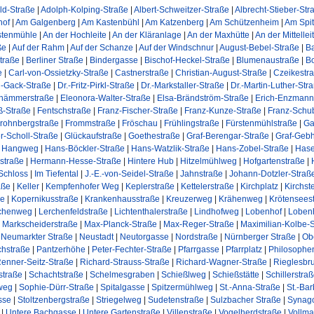
d-Straße
|
Adolph-Kolping-Straße
|
Albert-Schweitzer-Straße
|
Albrecht-Stieber-Str
hof
|
Am Galgenberg
|
Am Kastenbühl
|
Am Katzenberg
|
Am Schützenheim
|
Am Spit
stenmühle
|
An der Hochleite
|
An der Kläranlage
|
An der Maxhütte
|
An der Mittellei
ße
|
Auf der Rahm
|
Auf der Schanze
|
Auf der Windschnur
|
August-Bebel-Straße
|
B
traße
|
Berliner Straße
|
Bindergasse
|
Bischof-Heckel-Straße
|
Blumenaustraße
|
Bo
e
|
Carl-von-Ossietzky-Straße
|
Castnerstraße
|
Christian-August-Straße
|
Czeikestr
h-Gack-Straße
|
Dr.-Fritz-Pirkl-Straße
|
Dr.-Markstaller-Straße
|
Dr.-Martin-Luther-Str
hämmerstraße
|
Eleonora-Walter-Straße
|
Elsa-Brändström-Straße
|
Erich-Enzmann
uß-Straße
|
Fentschstraße
|
Franz-Fischer-Straße
|
Franz-Kunze-Straße
|
Franz-Schub
rohnbergstraße
|
Frommstraße
|
Fröschau
|
Frühlingstraße
|
Fürstenmühlstraße
|
Ga
r-Scholl-Straße
|
Glückaufstraße
|
Goethestraße
|
Graf-Berengar-Straße
|
Graf-Gebh
|
Hangweg
|
Hans-Böckler-Straße
|
Hans-Watzlik-Straße
|
Hans-Zobel-Straße
|
Hase
straße
|
Hermann-Hesse-Straße
|
Hintere Hub
|
Hitzelmühlweg
|
Hofgartenstraße
|
Schloss
|
Im Tiefental
|
J.-E.-von-Seidel-Straße
|
Jahnstraße
|
Johann-Dotzler-Straß
aße
|
Keller
|
Kempfenhofer Weg
|
Keplerstraße
|
Kettelerstraße
|
Kirchplatz
|
Kirchst
ße
|
Kopernikusstraße
|
Krankenhausstraße
|
Kreuzerweg
|
Krähenweg
|
Krötensees
chenweg
|
Lerchenfeldstraße
|
Lichtenthalerstraße
|
Lindhofweg
|
Lobenhof
|
Lobenh
|
Markscheiderstraße
|
Max-Planck-Straße
|
Max-Reger-Straße
|
Maximilian-Kolbe-
|
Neumarkter Straße
|
Neustadt
|
Neutorgasse
|
Nordstraße
|
Nürnberger Straße
|
Ob
chstraße
|
Pantzerhöhe
|
Peter-Fechter-Straße
|
Pfarrgasse
|
Pfarrplatz
|
Philosoph
enner-Seitz-Straße
|
Richard-Strauss-Straße
|
Richard-Wagner-Straße
|
Rieglesbr
straße
|
Schachtstraße
|
Schelmesgraben
|
Schießlweg
|
Schießstätte
|
Schillerstra
weg
|
Sophie-Dürr-Straße
|
Spitalgasse
|
Spitzermühlweg
|
St.-Anna-Straße
|
St.-Ba
sse
|
Stoltzenbergstraße
|
Striegelweg
|
Sudetenstraße
|
Sulzbacher Straße
|
Synag
|
Untere Bachgasse
|
Untere Gartenstraße
|
Villenstraße
|
Vogelherdstraße
|
Vollma