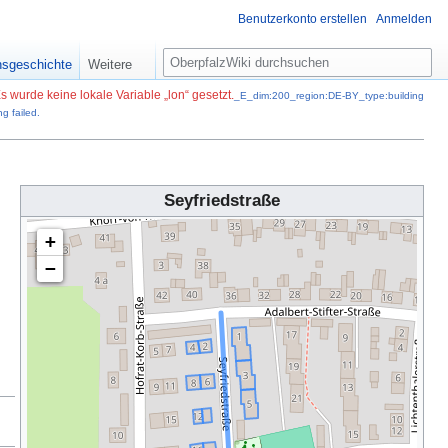
Benutzerkonto erstellen
Anmelden
S
nsgeschichte
Weitere
u
c
s wurde keine lokale Variable „lon“ gesetzt.
_E_dim:200_region:DE-BY_type:building
g failed.
h
e
Seyfriedstraße
+
−