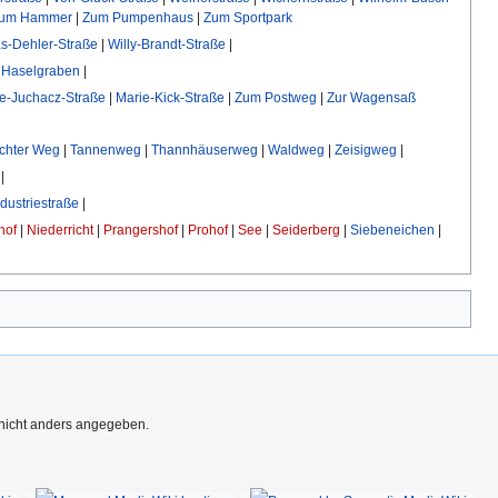
um Hammer
|
Zum Pumpenhaus
|
Zum Sportpark
-Dehler-Straße
|
Willy-Brandt-Straße
|
 Haselgraben
|
e-Juchacz-Straße
|
Marie-Kick-Straße
|
Zum Postweg
|
Zur Wagensaß
chter Weg
|
Tannenweg
|
Thannhäuserweg
|
Waldweg
|
Zeisigweg
|
|
ndustriestraße
|
hof
|
Niederricht
|
Prangershof
|
Prohof
|
See
|
Seiderberg
|
Siebeneichen
|
 nicht anders angegeben.