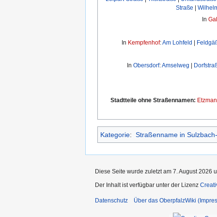
Straße
|
Wilhel
In
Ga
In
Kempfenhof
:
Am Lohfeld
|
Feldgä
In
Obersdorf
:
Amselweg
|
Dorfstra
Stadtteile ohne Straßennamen:
Etzman
Kategorie
:
Straßenname in Sulzbach
Diese Seite wurde zuletzt am 7. August 2026 u
Der Inhalt ist verfügbar unter der Lizenz
Creat
Datenschutz
Über das OberpfalzWiki (Impre