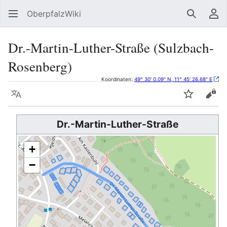
OberpfalzWiki
Suchen
Be
Dr.-Martin-Luther-Straße (Sulzbach-
Rosenberg)
Koordinaten:
49° 30' 0.09" N, 11° 45' 26.68" E
Sprache
Beobacht
Quel
Dr.-Martin-Luther-Straße
+
−