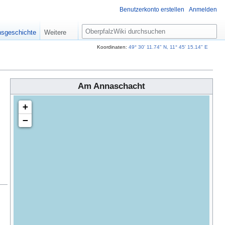
Benutzerkonto erstellen
Anmelden
S
nsgeschichte
Weitere
u
c
Koordinaten:
49° 30' 11.74" N, 11° 45' 15.14" E
h
e
Am Annaschacht
+
−