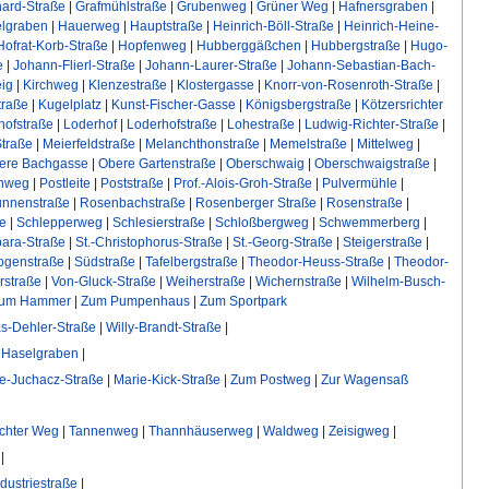
ard-Straße
|
Grafmühlstraße
|
Grubenweg
|
Grüner Weg
|
Hafnersgraben
|
lgraben
|
Hauerweg
|
Hauptstraße
|
Heinrich-Böll-Straße
|
Heinrich-Heine-
Hofrat-Korb-Straße
|
Hopfenweg
|
Hubberggäßchen
|
Hubbergstraße
|
Hugo-
e
|
Johann-Flierl-Straße
|
Johann-Laurer-Straße
|
Johann-Sebastian-Bach-
eig
|
Kirchweg
|
Klenzestraße
|
Klostergasse
|
Knorr-von-Rosenroth-Straße
|
traße
|
Kugelplatz
|
Kunst-Fischer-Gasse
|
Königsbergstraße
|
Kötzersrichter
ofstraße
|
Loderhof
|
Loderhofstraße
|
Lohestraße
|
Ludwig-Richter-Straße
|
Straße
|
Meierfeldstraße
|
Melanchthonstraße
|
Memelstraße
|
Mittelweg
|
ere Bachgasse
|
Obere Gartenstraße
|
Oberschwaig
|
Oberschwaigstraße
|
enweg
|
Postleite
|
Poststraße
|
Prof.-Alois-Groh-Straße
|
Pulvermühle
|
unnenstraße
|
Rosenbachstraße
|
Rosenberger Straße
|
Rosenstraße
|
ße
|
Schlepperweg
|
Schlesierstraße
|
Schloßbergweg
|
Schwemmerberg
|
bara-Straße
|
St.-Christophorus-Straße
|
St.-Georg-Straße
|
Steigerstraße
|
ogenstraße
|
Südstraße
|
Tafelbergstraße
|
Theodor-Heuss-Straße
|
Theodor-
rstraße
|
Von-Gluck-Straße
|
Weiherstraße
|
Wichernstraße
|
Wilhelm-Busch-
um Hammer
|
Zum Pumpenhaus
|
Zum Sportpark
-Dehler-Straße
|
Willy-Brandt-Straße
|
 Haselgraben
|
e-Juchacz-Straße
|
Marie-Kick-Straße
|
Zum Postweg
|
Zur Wagensaß
chter Weg
|
Tannenweg
|
Thannhäuserweg
|
Waldweg
|
Zeisigweg
|
|
ndustriestraße
|