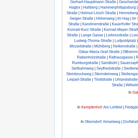
Gerhart-Hauptmann-Straße
|
Geschwiste
Hagtor
|
Hallberg
|
Hammerphilippsburg
Straße
|
Helmut-Lösch-Straße
|
Henneberg
Geiger-Straße
|
Höhenweg
|
Im Hag
|
Im 
Straße
|
Karolinenstraße
|
Kauerhofer Str
Konrad-Kurz-Straße
|
Konrad-Mayer-Stra
Straße
|
Lange Gasse
|
Leibnizstraße
|
Lei
Ludwig-Thoma-Straße
|
Luitpoldplatz
Mozartstraße
|
Mühlberg
|
Nelkenstraße
Oskar-Maria-Graf-Straße
|
Ottheinri
Rabenholzstraße
|
Rathausgasse
|
R
Rumburgstraße
|
Sandbühl
|
Sauerzapf
Seilbahnweg
|
Seyfriedstraße
|
Siedler
Steinbruchweg
|
Sternsteinweg
|
Stollenga
Leipart-Straße
|
Tilsitstraße
|
Uhlandstraße
Straße
|
Wilhel
In
Ga
In
Kempfenhof
:
Am Lohfeld
|
Feldgä
In
Obersdorf
:
Amselweg
|
Dorfstra