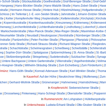
r-Scholl-Straße
|
Glückaufstraße
|
Goethestraße
|
Graf-Berengar-Straße
|
Graf-Gebh
|
Hangweg
|
Hans-Böckler-Straße
|
Hans-Watzlik-Straße
|
Hans-Zobel-Straße
|
Hase
straße
|
Hermann-Hesse-Straße
|
Hintere Hub
|
Hitzelmühlweg
|
Hofgartenstraße
|
Schloss
|
Im Tiefental
|
J.-E.-von-Seidel-Straße
|
Jahnstraße
|
Johann-Dotzler-Straß
aße
|
Keller
|
Kempfenhofer Weg
|
Keplerstraße
|
Kettelerstraße
|
Kirchplatz
|
Kirchst
ße
|
Kopernikusstraße
|
Krankenhausstraße
|
Kreuzerweg
|
Krähenweg
|
Krötensees
chenweg
|
Lerchenfeldstraße
|
Lichtenthalerstraße
|
Lindhofweg
|
Lobenhof
|
Lobenh
|
Markscheiderstraße
|
Max-Planck-Straße
|
Max-Reger-Straße
|
Maximilian-Kolbe-
|
Neumarkter Straße
|
Neustadt
|
Neutorgasse
|
Nordstraße
|
Nürnberger Straße
|
Ob
chstraße
|
Pantzerhöhe
|
Peter-Fechter-Straße
|
Pfarrgasse
|
Pfarrplatz
|
Philosoph
enner-Seitz-Straße
|
Richard-Strauss-Straße
|
Richard-Wagner-Straße
|
Rieglesbr
straße
|
Schachtstraße
|
Schelmesgraben
|
Schießlweg
|
Schießstätte
|
Schillerstra
weg
|
Sophie-Dürr-Straße
|
Spitalgasse
|
Spitzermühlweg
|
St.-Anna-Straße
|
St.-Bar
sse
|
Stoltzenbergstraße
|
Striegelweg
|
Sudetenstraße
|
Sulzbacher Straße
|
Synag
|
Untere Bachgasse
|
Untere Gartenstraße
|
Villenstraße
|
Vogelherdstraße
|
Vollma
m-Hoegner-Straße
|
Wilhelm-Sträubig-Straße
|
Zum Eichelberg
|
Zum Förderturm
|
Z
llmünz
:
Hans-Göth-Straße
|
Konrad-Adenauer-Straße
|
Karl-Winkler-Straße
|
Thomas
In
Kauerhof
:
Auf der Höhe
|
Neukirchner Weg
|
Wulfenweg
|
Zum
ßchen
|
Gerhard-Wollnik-Straße
|
Grünenanger
|
Hahnenweg
|
Hainsbühlweg
|
Mari
In
Kropfersricht
:
Siebeneichener Straße
|
ße
|
Drosselweg
|
Finkenweg
|
Hans-Schlegl-Straße
|
Obersdorfer Straße
|
Poppenri
In
Rummersricht
:
Am Lohgraben
|
Hüfelbergstraße
In
Unterschwaig
:
Ludwig-Erhard-Straße
|
Otto-Gruber-Straße
|
I