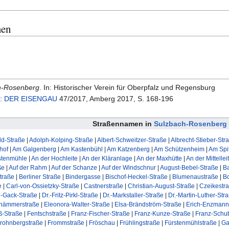
men
h-Rosenberg
. In: Historischer Verein für Oberpfalz und Regensburg
):
DER EISENGAU
47/2017, Amberg 2017, S. 168-196
Straßennamen in
Sulzbach-Rosenberg
d-Straße
|
Adolph-Kolping-Straße
|
Albert-Schweitzer-Straße
|
Albrecht-Stieber-Str
hof
|
Am Galgenberg
|
Am Kastenbühl
|
Am Katzenberg
|
Am Schützenheim
|
Am Spit
stenmühle
|
An der Hochleite
|
An der Kläranlage
|
An der Maxhütte
|
An der Mittellei
ße
|
Auf der Rahm
|
Auf der Schanze
|
Auf der Windschnur
|
August-Bebel-Straße
|
B
traße
|
Berliner Straße
|
Bindergasse
|
Bischof-Heckel-Straße
|
Blumenaustraße
|
Bo
e
|
Carl-von-Ossietzky-Straße
|
Castnerstraße
|
Christian-August-Straße
|
Czeikestr
h-Gack-Straße
|
Dr.-Fritz-Pirkl-Straße
|
Dr.-Markstaller-Straße
|
Dr.-Martin-Luther-Str
hämmerstraße
|
Eleonora-Walter-Straße
|
Elsa-Brändström-Straße
|
Erich-Enzmann
uß-Straße
|
Fentschstraße
|
Franz-Fischer-Straße
|
Franz-Kunze-Straße
|
Franz-Schub
rohnbergstraße
|
Frommstraße
|
Fröschau
|
Frühlingstraße
|
Fürstenmühlstraße
|
Ga