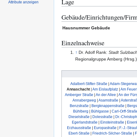
Lage
Attribute anzeigen
Gebäude/Einrichtungen/Fir
Hausnummer
Gebäude
Einzelnachweise
↑
Dr. Adolf Rank:
Stadt Sulzbac
Regionalgruppe Amberg (Hrsg.
Adalbert-Stifter-Straße
|
Adam-Stegerwal
Annaschacht
|
Am Eislaufplatz
|
Am Feuer
Amberger Straße
|
An der Allee
|
An der Für
Annabergweg
|
Asamstraße
|
Asterstra
Benzstraße
|
Bergknappenstraße
|
Bergs
Bühlberg
|
Bühlgasse
|
Carl-Orff-Straß
Dieselstraße
|
Dolesstraße
|
Dr.-Christop
Egerlandstraße
|
Einsteinstraße
|
Eisen
Erzhausstraße
|
Europastraße
|
F.-J.-Stra
Ebert-Straße
|
Friedrich-Silcher-Straße
|
F