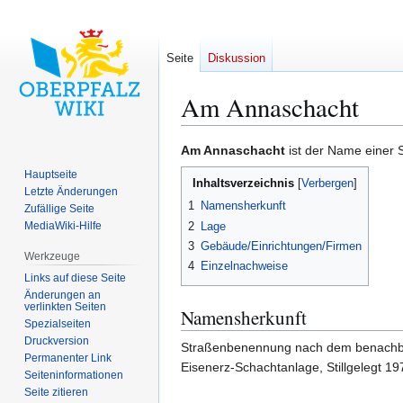
Seite
Diskussion
Am Annaschacht
Zur
Zur
Am Annaschacht
ist der Name einer 
Navigation
Suche
Hauptseite
Inhaltsverzeichnis
springen
springen
Letzte Änderungen
1
Namensherkunft
Zufällige Seite
2
Lage
MediaWiki-Hilfe
3
Gebäude/Einrichtungen/Firmen
Werkzeuge
4
Einzelnachweise
Links auf diese Seite
Änderungen an
verlinkten Seiten
Namensherkunft
Spezialseiten
Druckversion
Straßenbenennung nach dem benachbart
Permanenter Link
Eisenerz-Schachtanlage, Stillgelegt 19
Seiten­­informationen
Seite zitieren