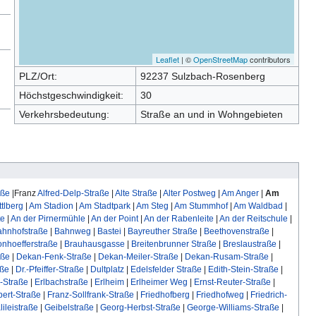
Leaflet
| ©
OpenStreetMap
contributors
PLZ/Ort:
92237 Sulzbach-Rosenberg
Höchstgeschwindigkeit:
30
Verkehrsbedeutung:
Straße an und in Wohngebieten
aße
|Franz
Alfred-Delp-Straße
|
Alte Straße
|
Alter Postweg
|
Am Anger
|
Am
tlberg
|
Am Stadion
|
Am Stadtpark
|
Am Steg
|
Am Stummhof
|
Am Waldbad
|
te
|
An der Pirnermühle
|
An der Point
|
An der Rabenleite
|
An der Reitschule
|
ahnhofstraße
|
Bahnweg
|
Bastei
|
Bayreuther Straße
|
Beethovenstraße
|
nhoefferstraße
|
Brauhausgasse
|
Breitenbrunner Straße
|
Breslaustraße
|
aße
|
Dekan-Fenk-Straße
|
Dekan-Meiler-Straße
|
Dekan-Rusam-Straße
|
aße
|
Dr.-Pfeiffer-Straße
|
Dultplatz
|
Edelsfelder Straße
|
Edith-Stein-Straße
|
-Straße
|
Erlbachstraße
|
Erlheim
|
Erlheimer Weg
|
Ernst-Reuter-Straße
|
ert-Straße
|
Franz-Sollfrank-Straße
|
Friedhofberg
|
Friedhofweg
|
Friedrich-
lileistraße
|
Geibelstraße
|
Georg-Herbst-Straße
|
George-Williams-Straße
|