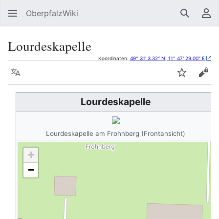
OberpfalzWiki
Suchen
Be
Lourdeskapelle
Koordinaten:
49° 31' 3.32" N, 11° 47' 29.00" E
Sprache
Beobacht
Quel
Lourdeskapelle
Lourdeskapelle am Frohnberg (Frontansicht)
+
−