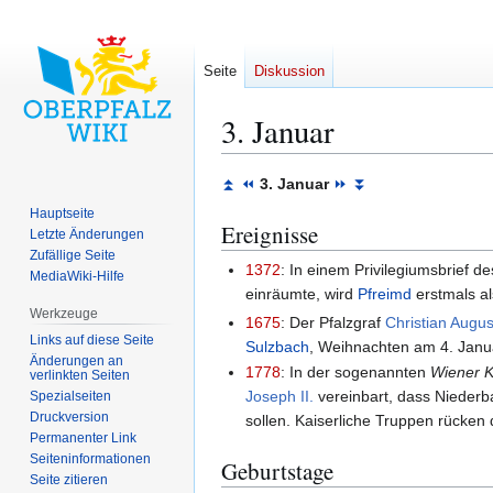
Seite
Diskussion
3. Januar
Zur
Zur
⏫
⏪
3. Januar
⏩
⏬
Navigation
Suche
Hauptseite
Ereignisse
springen
springen
Letzte Änderungen
Zufällige Seite
1372
: In einem Privilegiumsbrief d
MediaWiki-Hilfe
einräumte, wird
Pfreimd
erstmals al
Werkzeuge
1675
: Der Pfalzgraf
Christian Augu
Links auf diese Seite
Sulzbach
, Weihnachten am 4. Jan
Änderungen an
1778
: In der sogenannten
Wiener K
verlinkten Seiten
Joseph II.
vereinbart, dass Niederba
Spezialseiten
Druckversion
sollen. Kaiserliche Truppen rücken 
Permanenter Link
Seiten­­informationen
Geburtstage
Seite zitieren