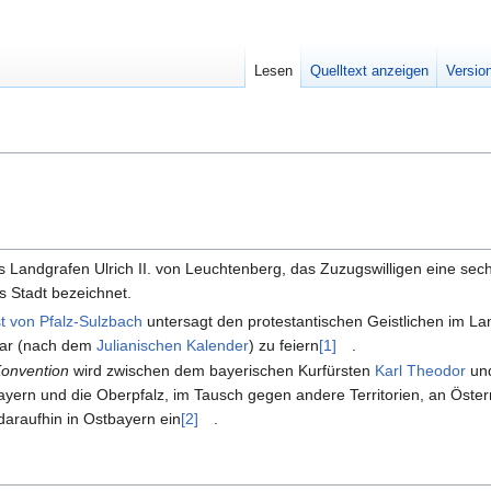
Lesen
Quelltext anzeigen
Versio
es Landgrafen Ulrich II. von Leuchtenberg, das Zuzugswilligen eine sech
s Stadt bezeichnet.
st von Pfalz-Sulzbach
untersagt den protestantischen Geistlichen im La
uar (nach dem
Julianischen Kalender
) zu feiern
[1]
.
onvention
wird zwischen dem bayerischen Kurfürsten
Karl Theodor
und
yern und die Oberpfalz, im Tausch gegen andere Territorien, an Österr
daraufhin in Ostbayern ein
[2]
.