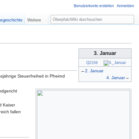
Benutzerkonto erstellen
Anmelden
S
nsgeschichte
Weitere
u
c
h
e
3. Januar
Q2156
3._Januar
←
2. Januar
sjährige Steuerfreiheit in Pfreimd
4. Januar
→
ndgericht
 Kaiser
eich fallen