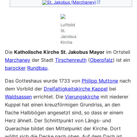
St. Jakobus (Marchaney)
Luftbild
St.
Jacobus
Kirche
Die
Katholische Kirche St. Jakobus Mayor
im Ortsteil
Marchaney
der Stadt
Tirschenreuth
(
Oberpfalz
) ist ein
barocker
Rundbau
.
Das Gotteshaus wurde 1733 von
Philipp Muttone
nach
dem Vorbild der
Dreifaltigkeitskirche Kappel
bei
Waldsassen
errichtet. Die
Vierungskirche
mit niederer
Kuppel hat einen kreuzförmigen Grundriss, an den
flache Halbbögen angesetzt sind, so dass er einem
Herz ähnelt. Der Schnittpunkt von Längs- und
Querachse bildet den Mittelpunkt der Kirche. Dort
wölbt sich die Decke nach oben. Auf dem Dach ist