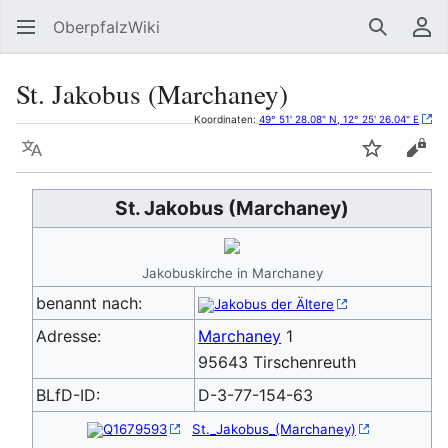
OberpfalzWiki
Suchen
Be
St. Jakobus (Marchaney)
Koordinaten:
49° 51' 28.08" N, 12° 25' 26.04" E
Sprache
Beobacht
Quel
St. Jakobus (Marchaney)
Jakobuskirche in Marchaney
benannt nach:
Jakobus der Ältere
Adresse:
Marchaney
1
95643 Tirschenreuth
BLfD-ID:
D-3-77-154-63
Q1679593
St._Jakobus_(Marchaney)