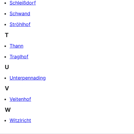
Schleißdorf
Schwand
Ströhlhof
T
Thann
Traglhof
U
Unterpennading
V
Veitenhof
W
Witzlricht