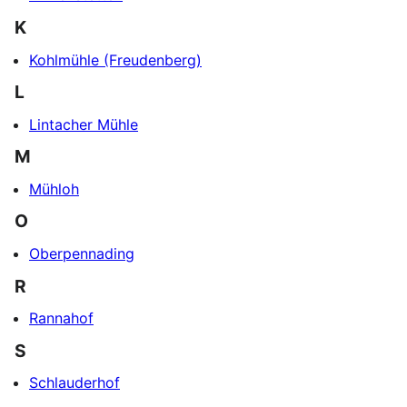
K
Kohlmühle (Freudenberg)
L
Lintacher Mühle
M
Mühloh
O
Oberpennading
R
Rannahof
S
Schlauderhof