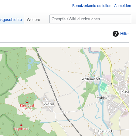
Benutzerkonto erstellen
Anmelden
S
nsgeschichte
Weitere
u
c
Hilfe
h
e