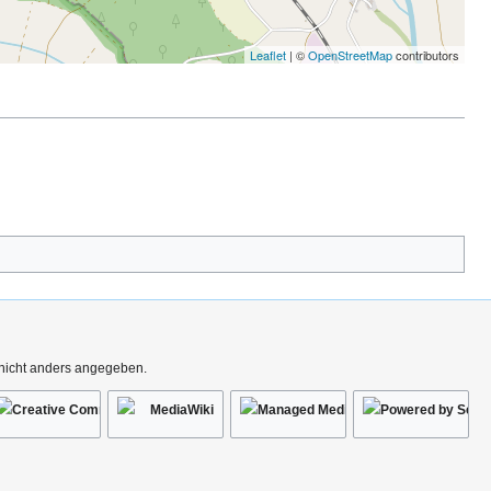
Leaflet
| ©
OpenStreetMap
contributors
 nicht anders angegeben.