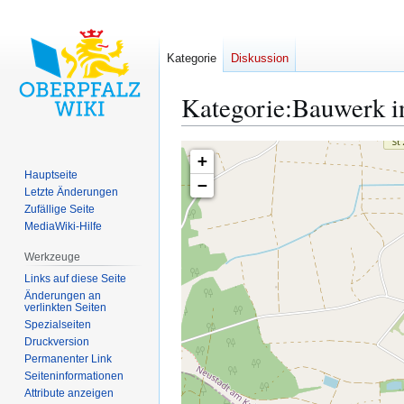
Kategorie
Diskussion
Kategorie
:
Bauwerk i
+
Zur
Zur
Hauptseite
−
Navigation
Suche
Letzte Änderungen
springen
springen
Zufällige Seite
MediaWiki-Hilfe
Werkzeuge
Links auf diese Seite
Änderungen an
verlinkten Seiten
Spezialseiten
Druckversion
Permanenter Link
Seiten­­informationen
Attribute anzeigen