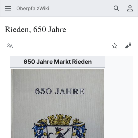
OberpfalzWiki
Suchen
Be
Rieden, 650 Jahre
Sprache
Beobacht
Quel
650 Jahre Markt Rieden