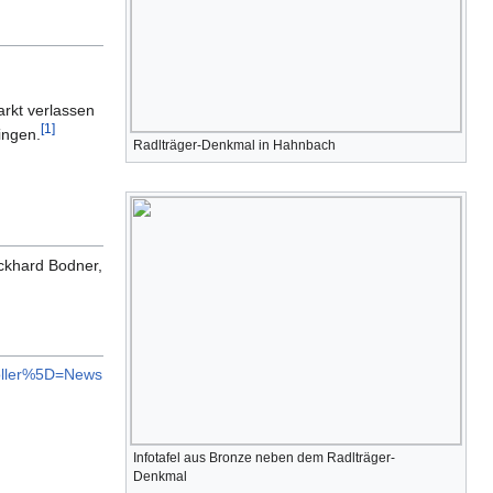
arkt verlassen
[
1
]
ingen.
Radlträger-Denkmal in Hahnbach
Eckhard Bodner,
roller%5D=News
Infotafel aus Bronze neben dem Radlträger-
Denkmal