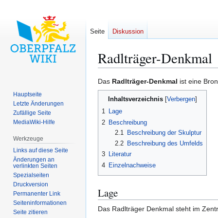
Seite
Diskussion
Radlträger-Denkmal
Zur
Zur
Das
Radlträger-Denkmal
ist eine Bro
Navigation
Suche
Hauptseite
Inhaltsverzeichnis
springen
springen
Letzte Änderungen
1
Lage
Zufällige Seite
2
Beschreibung
MediaWiki-Hilfe
2.1
Beschreibung der Skulptur
Werkzeuge
2.2
Beschreibung des Umfelds
Links auf diese Seite
3
Literatur
Änderungen an
4
Einzelnachweise
verlinkten Seiten
Spezialseiten
Druckversion
Lage
Permanenter Link
Seiten­­informationen
Das Radlträger Denkmal steht im Zen
Seite zitieren