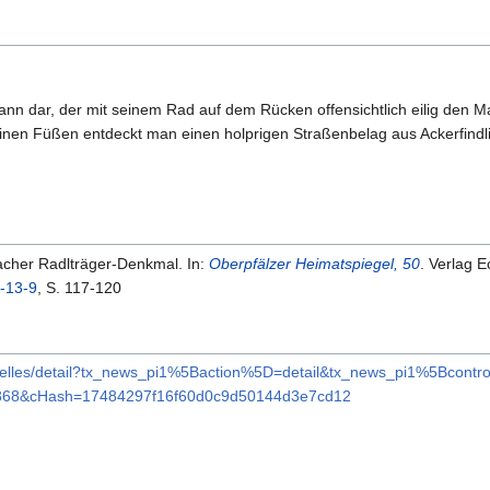
ann dar, der mit seinem Rad auf dem Rücken offensichtlich eilig den M
seinen Füßen entdeckt man einen holprigen Straßenbelag aus Ackerfindl
cher Radlträger-Denkmal. In:
Oberpfälzer Heimatspiegel, 50
. Verlag 
-13-9
, S. 117-120
uelles/detail?tx_news_pi1%5Baction%5D=detail&tx_news_pi1%5Bcont
68&cHash=17484297f16f60d0c9d50144d3e7cd12