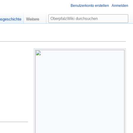
Benutzerkonto erstellen
Anmelden
S
nsgeschichte
Weitere
u
c
h
e