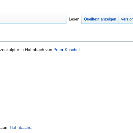
Lesen
Quelltext anzeigen
Versio
nzeskulptur in Hahnbach von
Peter Kuschel
.
traum
Hahnbachs
.