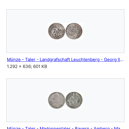
Münze - Taler - Landgrafschaft Leuchtenberg - Georg III - Pfreimd - 1541.jpg
1.292 × 636; 601 KB
Münze - Taler - Madonnentaler - Bayern - Amberg - Max Joseph III - 1770.jpg