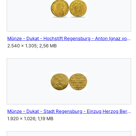
Münze - Dukat - Hochstift Regensburg - Anton Ignaz von Fugger-Glött - 1770.jpg
2.540 × 1.305; 2,56 MB
Münze - Dukat - Stadt Regensburg - Einzug Herzog Bernhard von Sachsen-Weimar - 1633.jpg
1.920 × 1.026; 1,19 MB