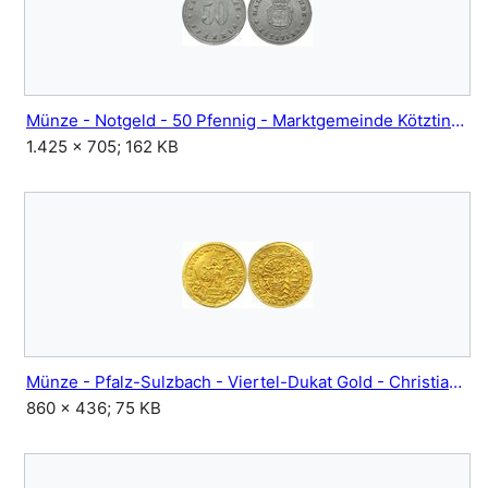
Münze - Notgeld - 50 Pfennig - Marktgemeinde Kötzting.jpg
1.425 × 705; 162 KB
Münze - Pfalz-Sulzbach - Viertel-Dukat Gold - Christian August - um 1700.jpg
860 × 436; 75 KB