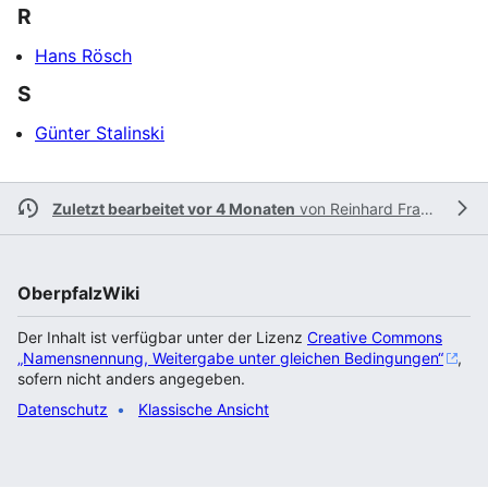
R
Hans Rösch
S
Günter Stalinski
Zuletzt bearbeitet vor 4 Monaten
von
Reinhard Fraunholz
OberpfalzWiki
Der Inhalt ist verfügbar unter der Lizenz
Creative Commons
„Namensnennung, Weitergabe unter gleichen Bedingungen“
,
sofern nicht anders angegeben.
Datenschutz
Klassische Ansicht