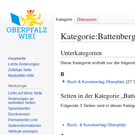
Kategorie
Diskussion
Kategorie
:
Battenberg
Unterkategorien
Zur
Zur
Navigation
Suche
Hauptseite
Diese Kategorie enthält nur die folgen
Letzte Änderungen
springen
springen
Zufällige Seite
B
MediaWiki-Hilfe
Buch & Kunstverlag Oberpfalz
(27 
Werkzeuge
Links auf diese Seite
Seiten in der Kategorie „Bat
Änderungen an
verlinkten Seiten
Folgende 3 Seiten sind in dieser Kateg
Spezialseiten
Druckversion
Permanenter Link
Buch- & Kunstverlag Oberpfalz
Seiten­­informationen
Attribute anzeigen