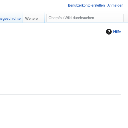
Benutzerkonto erstellen
Anmelden
S
nsgeschichte
Weitere
u
c
Hilfe
h
e