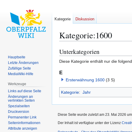
Kategorie
Diskussion
Kategorie
:
1600
Unterkategorien
Zur
Zur
Navigation
Suche
Hauptseite
Diese Kategorie enthält nur die folgen
Letzte Änderungen
springen
springen
Zufällige Seite
E
MediaWiki-Hilfe
Ersterwähnung 1600
(3 S)
Werkzeuge
Links auf diese Seite
Kategorie
:
Jahr
Änderungen an
verlinkten Seiten
Spezialseiten
Druckversion
Diese Seite wurde zuletzt am 23. Mai 2026 um
Permanenter Link
Seiten­­informationen
Der Inhalt ist verfügbar unter der Lizenz
Creat
Attribute anzeigen