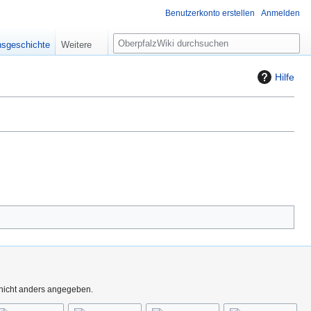
Benutzerkonto erstellen
Anmelden
S
nsgeschichte
Weitere
u
c
Hilfe
h
e
 nicht anders angegeben.