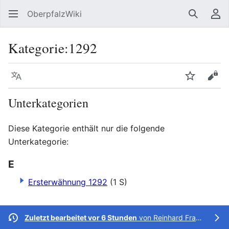
OberpfalzWiki
Suchen
Be
Kategorie
:
1292
Sprache
Beobacht
Quel
Unterkategorien
Diese Kategorie enthält nur die folgende
Unterkategorie:
E
Ersterwähnung 1292
(1 S)
Zuletzt bearbeitet vor 6 Stunden
von
Reinhard Fraunholz