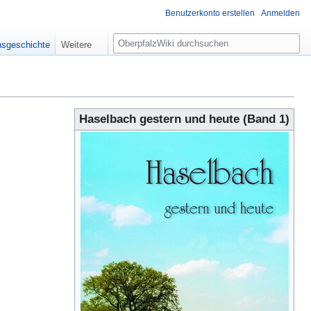
Benutzerkonto erstellen
Anmelden
S
nsgeschichte
Weitere
u
c
h
e
Haselbach gestern und heute (Band 1)