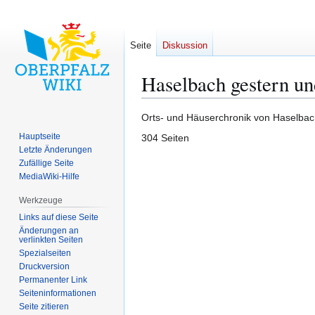
Seite
Diskussion
Haselbach gestern un
Zur
Zur
Orts- und Häuserchronik von Haselbac
Navigation
Suche
Hauptseite
304 Seiten
springen
springen
Letzte Änderungen
Zufällige Seite
MediaWiki-Hilfe
Werkzeuge
Links auf diese Seite
Änderungen an
verlinkten Seiten
Spezialseiten
Druckversion
Permanenter Link
Seiten­­informationen
Seite zitieren