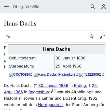
OberpfalzWiki
Suchen
Be
Hans Dachs
Sprache
Beobacht
Quel
P
Hans Dachs
r
Geburtsdatum:
30. Januar 1886
o
Sterbedatum:
25. April 1966
f.
Q1579089
Hans Dachs (Historiker)
121229092
Dr. Hans Dachs (*
30. Januar
1886
in
Erding
, †
25.
[
1
]
April
1966
in
Regensburg
)
war als Altphilologe und
Historiker sowie als Lehrer und Dozent tätig. 1962
wurde er mit dem
Nordgaupreis
der Stadt Amberg für