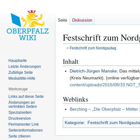
Seite
Diskussion
Festschrift zum Nord
<
Festschrift zum Nordgautag
Zur
Zur
Inhalt
Hauptseite
Navigation
Suche
Letzte Änderungen
Dietrich-Jürgen Manske
: Das mitte
springen
springen
Zufällige Seite
(Kreis Neumarkt). (online verfügba
MediaWiki-Hilfe
content/uploads/2016/08/33.NGT_S
Werkzeuge
Links auf diese Seite
Weblinks
Änderungen an
verlinkten Seiten
Berching – „Die Oberpfalz – Mittle
Spezialseiten
Druckversion
Kategorie
:
Festschrift zum Nordgaut
Permanenter Link
Seiten­­informationen
Seite zitieren