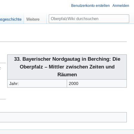
Benutzerkonto erstellen
Anmelden
S
nsgeschichte
Weitere
u
c
h
e
33. Bayerischer Nordgautag in Berching: Die
Oberpfalz – Mittler zwischen Zeiten und
z
Räumen
Jahr:
2000