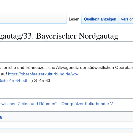
Lesen
Quelltext anzeigen
Versio
gautag/33. Bayerischer Nordgautag
lalterliche und frühneuzeitliche Altwegenetz der südwestlichen Oberpfal
r auf
https://oberpfaelzerkulturbund.de/wp-
eite-45-64.pdf
) S. 45-63
r zwischen Zeiten und Räumen” – Oberpfälzer Kulturbund e.V.
ag