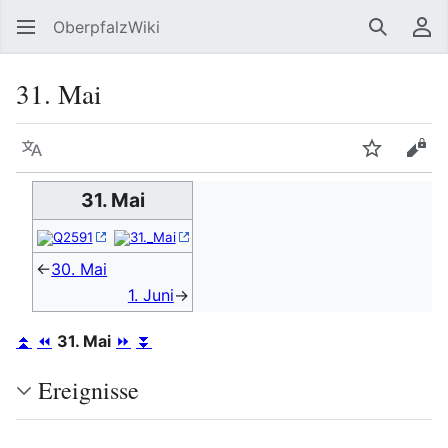
OberpfalzWiki
Suchen
Be
31. Mai
Sprache
Beobacht
Quel
31. Mai
Q2591
31._Mai
←
30. Mai
1. Juni
→
⏫
⏪
31. Mai
⏩
⏬
Ereignisse