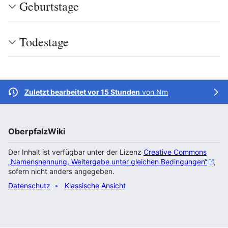
Geburtstage
Todestage
Zuletzt bearbeitet vor 15 Stunden
von
Nm
OberpfalzWiki
Der Inhalt ist verfügbar unter der Lizenz
Creative Commons
„Namensnennung, Weitergabe unter gleichen Bedingungen“
,
sofern nicht anders angegeben.
Datenschutz
Klassische Ansicht