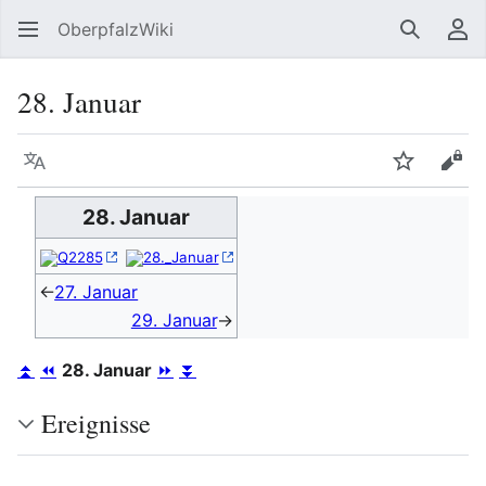
OberpfalzWiki
Suchen
Be
28. Januar
Sprache
Beobacht
Quel
28. Januar
Q2285
28._Januar
←
27. Januar
29. Januar
→
⏫
⏪
28. Januar
⏩
⏬
Ereignisse