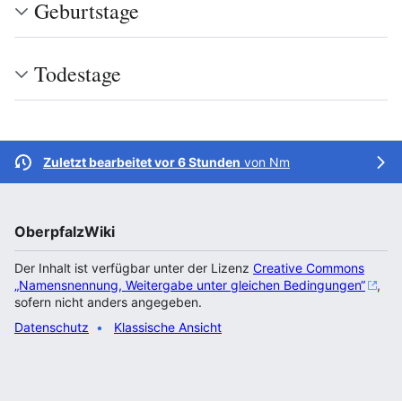
Geburtstage
Todestage
Zuletzt bearbeitet vor 6 Stunden
von
Nm
OberpfalzWiki
Der Inhalt ist verfügbar unter der Lizenz
Creative Commons
„Namensnennung, Weitergabe unter gleichen Bedingungen“
,
sofern nicht anders angegeben.
Datenschutz
Klassische Ansicht