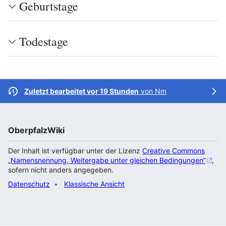
Geburtstage
Todestage
Zuletzt bearbeitet vor 19 Stunden
von
Nm
OberpfalzWiki
Der Inhalt ist verfügbar unter der Lizenz
Creative Commons
„Namensnennung, Weitergabe unter gleichen Bedingungen“
,
sofern nicht anders angegeben.
Datenschutz
Klassische Ansicht