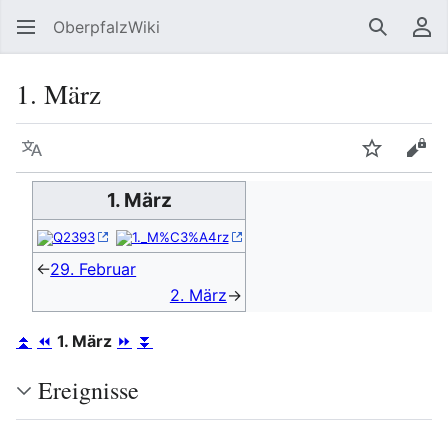
OberpfalzWiki
Suchen
Be
1. März
Sprache
Beobacht
Quel
1. März
Q2393
1._M%C3%A4rz
←
29. Februar
2. März
→
⏫
⏪
1. März
⏩
⏬
Ereignisse